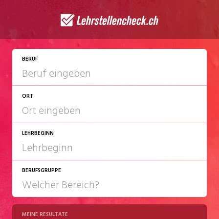
JETZT BEWERBEN
BERUF
ORT
LEHRBEGINN
BERUFSGRUPPE
2027
2028
MEINE RESULTATE
Chemie/Pharma