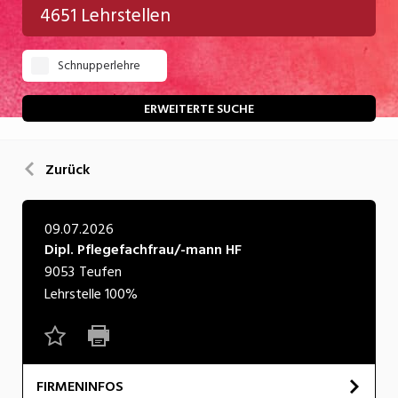
4651 Lehrstellen
Gastgewerbe
Schnupperlehre
Gesundheit/Pflege/Soziales
Handwerk/Technik
ERWEITERTE SUCHE
Informatik/Telco
Zurück
Kultur
Nahrung
09.07.2026
Dipl. Pflegefachfrau/-mann HF
Natur
9053
Teufen
Verkehr/Logistik
Lehrstelle
100%
Wirtschaft/Verwaltung
FIRMENINFOS