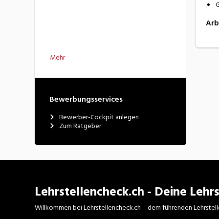
G
Arb
Mehr
Bewerbungsservices
Bewerber-Cockpit anlegen
Zum Ratgeber
Lehrstellencheck.ch - Deine Lehrs
Willkommen bei Lehrstellencheck.ch – dem führenden Lehrstell