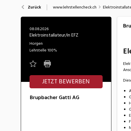
Nahrung
N
www.lehrstellencheck.ch
Elektroinstallat
Zurück
Wirtschaft/Verwaltung
Bru
08.08.2026
Elektroinstallateur/in EFZ
Horgen
El
Lehrstelle
100%
Elek
Ansc
JETZT BEWERBEN
Dies
A
Brupbacher Gatti AG
G
H
G
E
F
N