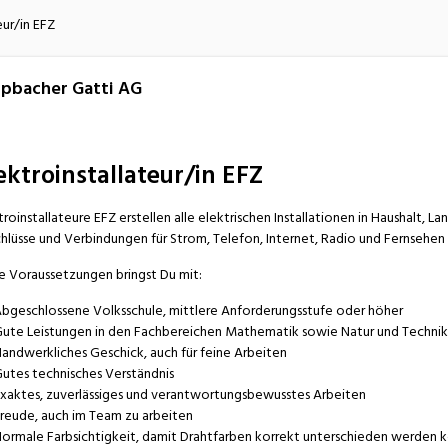
atur
Verkehr/Logistik
eur/in EFZ
pbacher Gatti AG
ektroinstallateur/in EFZ
troinstallateure EFZ erstellen alle elektrischen Installationen in Haushalt, La
hlüsse und Verbindungen für Strom, Telefon, Internet, Radio und Fernsehe
e Voraussetzungen bringst Du mit:
bgeschlossene Volksschule, mittlere Anforderungsstufe oder höher
ute Leistungen in den Fachbereichen Mathematik sowie Natur und Technik
andwerkliches Geschick, auch für feine Arbeiten
utes technisches Verständnis
xaktes, zuverlässiges und verantwortungsbewusstes Arbeiten
reude, auch im Team zu arbeiten
ormale Farbsichtigkeit, damit Drahtfarben korrekt unterschieden werden 