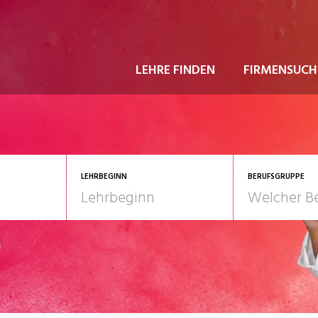
LEHRE FINDEN
FIRMENSUCH
LEHRBEGINN
BERUFSGRUPPE
astgewerbe
2028
Gesundheit/Pflege/So
nformatik/Telco
Kultur