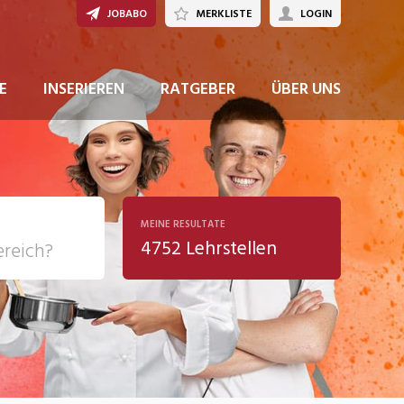
JOBABO
MERKLISTE
LOGIN
JETZT BEWERBEN
E
INSERIEREN
RATGEBER
ÜBER UNS
MEINE RESULTATE
4752 Lehrstellen
ziales