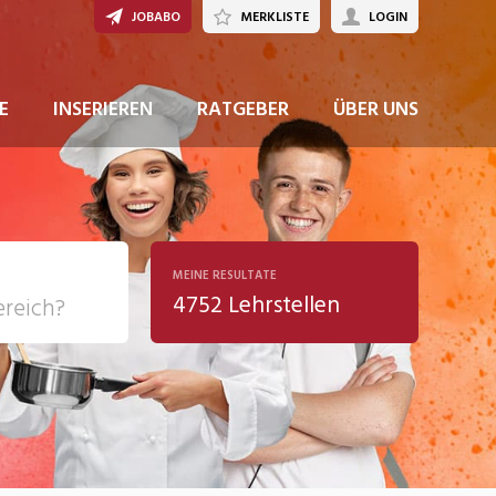
JOBABO
MERKLISTE
LOGIN
JETZT BEWERBEN
E
INSERIEREN
RATGEBER
ÜBER UNS
MEINE RESULTATE
4752 Lehrstellen
ziales