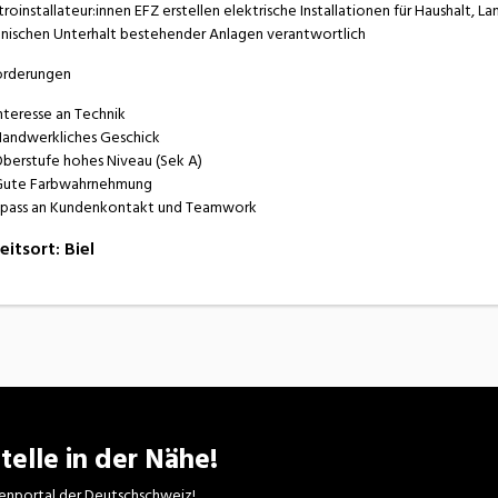
troinstallateur:innen EFZ erstellen elektrische Installationen für Haushalt, La
nischen Unterhalt bestehender Anlagen verantwortlich
orderungen
nteresse an Technik
andwerkliches Geschick
berstufe hohes Niveau (Sek A)
ute Farbwahrnehmung
pass an Kundenkontakt und Teamwork
eitsort
:
Biel
telle in der Nähe!
enportal der Deutschschweiz!