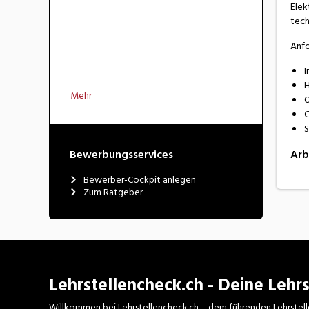
Elek
tech
Anf
I
H
Mehr
O
G
S
Bewerbungsservices
Arb
Bewerber-Cockpit anlegen
Zum Ratgeber
Lehrstellencheck.ch - Deine Lehrs
Willkommen bei Lehrstellencheck.ch – dem führenden Lehrstell