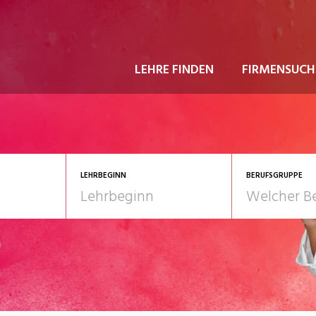
LEHRE FINDEN
FIRMENSUCH
LEHRBEGINN
BERUFSGRUPPE
astgewerbe
2028
Gesundheit/Pflege/So
nformatik/Telco
Kultur