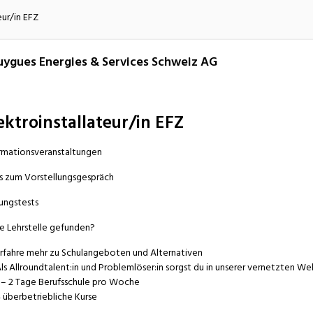
atur
Verkehr/Logistik
eur/in EFZ
ygues Energies & Services Schweiz AG
ektroinstallateur/in EFZ
rmationsveranstaltungen
s zum Vorstellungsgespräch
ungstests
e Lehrstelle gefunden?
rfahre mehr zu Schulangeboten und Alternativen
ls Allroundtalent:in und Problemlöser:in sorgst du in unserer vernetzten Welt
 – 2 Tage Berufsschule pro Woche
 überbetriebliche Kurse