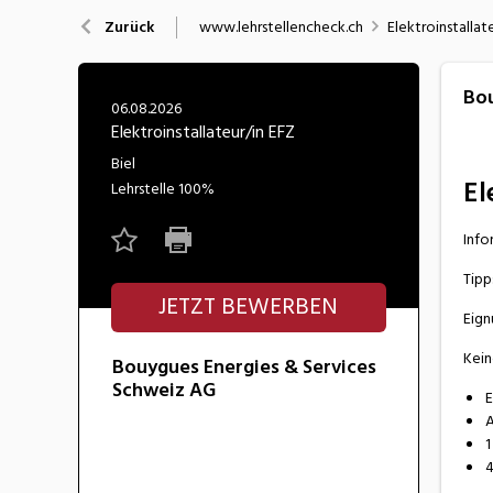
Nahrung
N
www.lehrstellencheck.ch
Elektroinstallat
Zurück
Wirtschaft/Verwaltung
Bou
06.08.2026
Elektroinstallateur/in EFZ
Biel
El
Lehrstelle
100%
Info
Tipp
JETZT BEWERBEN
Eign
Kein
Bouygues Energies & Services
Schweiz AG
E
A
1
4