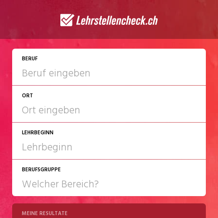
JETZT BEWERBEN
BERUF
ORT
LEHRBEGINN
BERUFSGRUPPE
2027
2028
MEINE RESULTATE
Chemie/Pharma