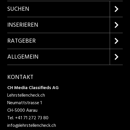
SUCHEN
Firmenprofile entdecken
INSERIEREN
Lehrstellen suchen
Kundenlogin
RATGEBER
Inserieren
Lehrberufe entdecken
ALLGEMEIN
Produkte
Bewerbungstipps
Über uns
KONTAKT
AGB
CH Media Classifieds AG
Lehrstellencheck.ch
Datenschutzbestimmungen
Neumattstrasse 1
CH-5000 Aarau
Nutzungsbedingungen
Tel.
+41 71 272 73 80
info@lehrstellencheck.ch
Impressum