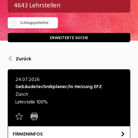
4643 Lehrstellen
Gastgewerbe
Schnupperlehre
Gesundheit/Pflege/Soziales
Handwerk/Technik
ERWEITERTE SUCHE
Informatik/Telco
Zurück
Kultur
Nahrung
24.07.2026
Gebäudetechnikplaner/in Heizung EFZ
Natur
Zürich
Verkehr/Logistik
Lehrstelle
100%
Wirtschaft/Verwaltung
FIRMENINFOS