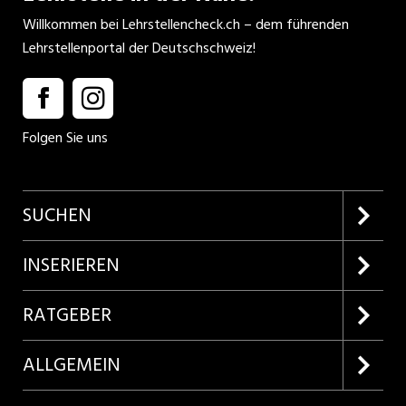
Willkommen bei Lehrstellencheck.ch – dem führenden
Lehrstellenportal der Deutschschweiz!
Folgen Sie uns
SUCHEN
Firmenprofile entdecken
INSERIEREN
Lehrstellen suchen
Kundenlogin
RATGEBER
Inserieren
Lehrberufe entdecken
ALLGEMEIN
Produkte
Bewerbungstipps