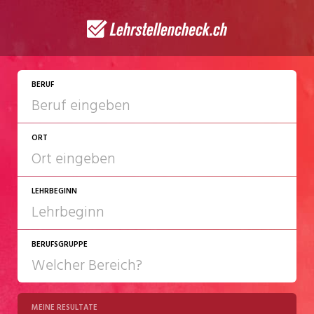
JETZT BEWERBEN
BERUF
ORT
LEHRBEGINN
BERUFSGRUPPE
2027
2028
MEINE RESULTATE
Chemie/Pharma