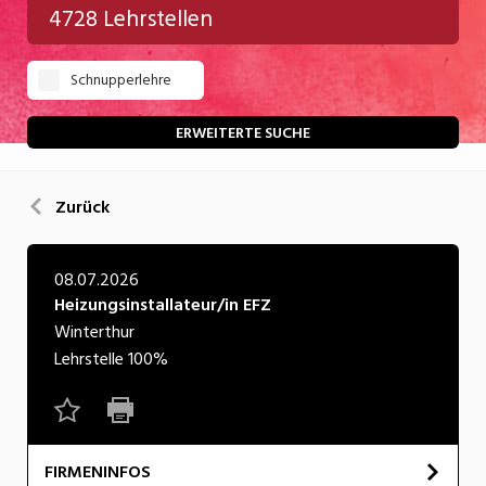
4728 Lehrstellen
Gastgewerbe
Schnupperlehre
Gesundheit/Pflege/Soziales
Handwerk/Technik
ERWEITERTE SUCHE
Informatik/Telco
Zurück
Kultur
Nahrung
08.07.2026
Heizungsinstallateur/in EFZ
Natur
Winterthur
Verkehr/Logistik
Lehrstelle
100%
Wirtschaft/Verwaltung
FIRMENINFOS