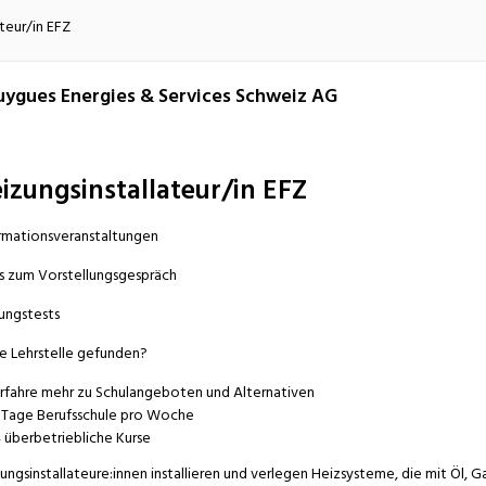
atur
Verkehr/Logistik
teur/in EFZ
ygues Energies & Services Schweiz AG
izungsinstallateur/in EFZ
rmationsveranstaltungen
s zum Vorstellungsgespräch
ungstests
e Lehrstelle gefunden?
rfahre mehr zu Schulangeboten und Alternativen
 Tage Berufsschule pro Woche
 überbetriebliche Kurse
ungsinstallateure:innen installieren und verlegen Heizsysteme, die mit Öl,