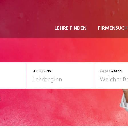
LEHRE FINDEN
FIRMENSUCH
LEHRBEGINN
BERUFSGRUPPE
astgewerbe
2028
Gesundheit/Pflege/So
nformatik/Telco
Kultur