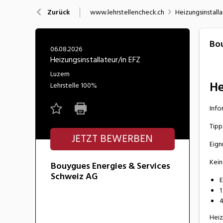
Nahrung
N
www.lehrstellencheck.ch
Heizungsinstalla
Zurück
Wirtschaft/Verwaltung
Bou
06.08.2026
Heizungsinstallateur/in EFZ
Luzern
He
Lehrstelle
100%
Info
Tipp
JETZT BEWERBEN
Eign
Kein
Bouygues Energies & Services
Schweiz AG
E
1
4
Heiz