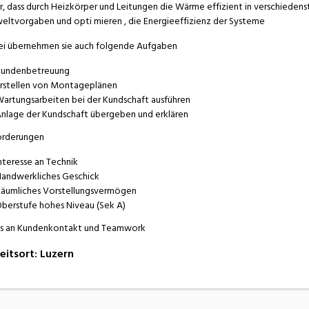
r, dass durch Heizkörper und Leitungen die Wärme effizient in verschiedenst
ltvorgaben und opti mieren , die Energieeffizienz der Systeme
i übernehmen sie auch folgende Aufgaben
undenbetreuung
rstellen von Montageplänen
artungsarbeiten bei der Kundschaft ausführen
nlage der Kundschaft übergeben und erklären
orderungen
nteresse an Technik
andwerkliches Geschick
äumliches Vorstellungsvermögen
berstufe hohes Niveau (Sek A)
s an Kundenkontakt und Teamwork
eitsort
:
Luzern