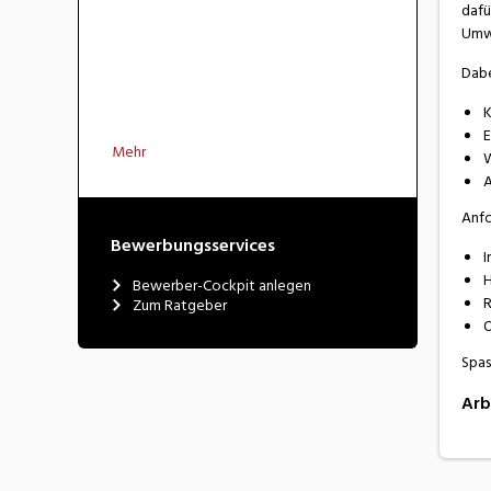
dafü
Umwe
Dabe
K
E
Mehr
W
A
Anf
Bewerbungsservices
I
H
Bewerber-Cockpit anlegen
R
Zum Ratgeber
O
Spas
Arb