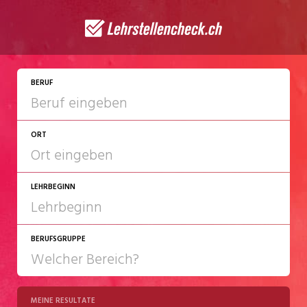
JETZT BEWERBEN
BERUF
ORT
LEHRBEGINN
BERUFSGRUPPE
2027
2028
MEINE RESULTATE
Chemie/Pharma