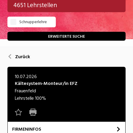
4651 Lehrstellen
Gastgewerbe
Schnupperlehre
Gesundheit/Pflege/Soziales
Handwerk/Technik
ERWEITERTE SUCHE
Informatik/Telco
Zurück
Kultur
Nahrung
10.07.2026
Kältesystem-Monteur/in EFZ
Natur
Frauenfeld
Verkehr/Logistik
Lehrstelle
100%
Wirtschaft/Verwaltung
FIRMENINFOS