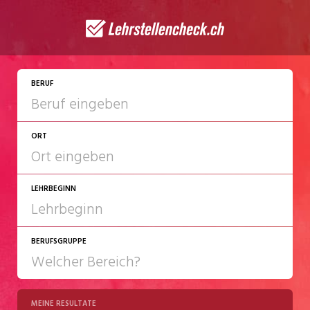
JETZT BEWERBEN
BERUF
ORT
LEHRBEGINN
BERUFSGRUPPE
2027
2028
MEINE RESULTATE
Chemie/Pharma