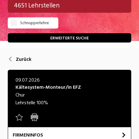
4651 Lehrstellen
Gastgewerbe
Schnupperlehre
Gesundheit/Pflege/Soziales
Handwerk/Technik
ERWEITERTE SUCHE
Informatik/Telco
Zurück
Kultur
Nahrung
09.07.2026
Kältesystem-Monteur/in EFZ
Natur
Chur
Verkehr/Logistik
Lehrstelle
100%
Wirtschaft/Verwaltung
FIRMENINFOS