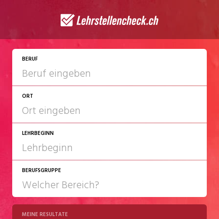
JETZT BEWERBEN
BERUF
ORT
LEHRBEGINN
BERUFSGRUPPE
2027
2028
MEINE RESULTATE
Chemie/Pharma