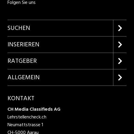
Folgen Sie uns
SUCHEN
Firmenprofile entdecken
INSERIEREN
Lehrstellen suchen
Kundenlogin
RATGEBER
Inserieren
Lehrberufe entdecken
ALLGEMEIN
Produkte
Bewerbungstipps
Über uns
KONTAKT
AGB
CH Media Classifieds AG
Lehrstellencheck.ch
Datenschutzbestimmungen
Neumattstrasse 1
CH-5000 Aarau