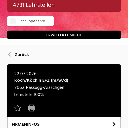
4731 Lehrstellen
Gastgewerbe
Schnupperlehre
Gesundheit/Pflege/Soziales
Handwerk/Technik
ERWEITERTE SUCHE
Informatik/Telco
Zurück
Kultur
Nahrung
22.07.2026
Koch/Köchin EFZ (m/w/d)
Natur
7062
Passugg-Araschgen
Verkehr/Logistik
Lehrstelle
100%
Wirtschaft/Verwaltung
FIRMENINFOS