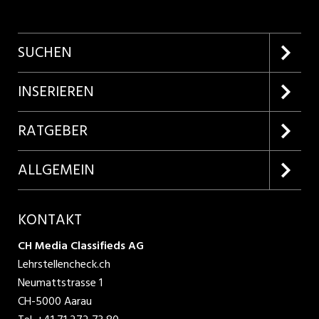
SUCHEN
Firmenprofile entdecken
INSERIEREN
Lehrstellen suchen
Kundenlogin
RATGEBER
Inserieren
Lehrberufe entdecken
ALLGEMEIN
Produkte
Bewerbungstipps
Über uns
KONTAKT
AGB
CH Media Classifieds AG
Lehrstellencheck.ch
Datenschutzbestimmungen
Neumattstrasse 1
CH-5000 Aarau
Nutzungsbedingungen