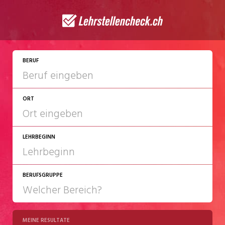
JETZT BEWERBEN
BERUF
ORT
LEHRBEGINN
BERUFSGRUPPE
2027
2028
MEINE RESULTATE
Chemie/Pharma