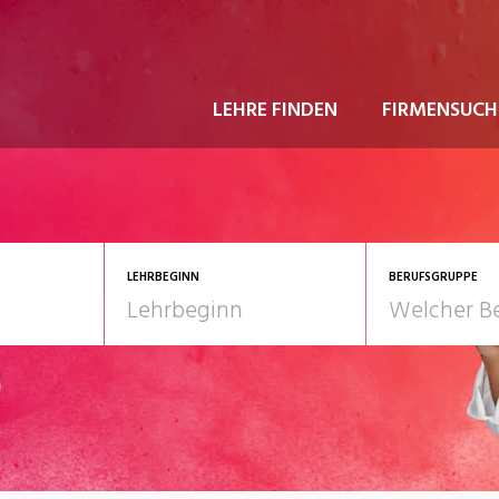
LEHRE FINDEN
FIRMENSUCH
LEHRBEGINN
BERUFSGRUPPE
astgewerbe
2028
Gesundheit/Pflege/So
nformatik/Telco
Kultur