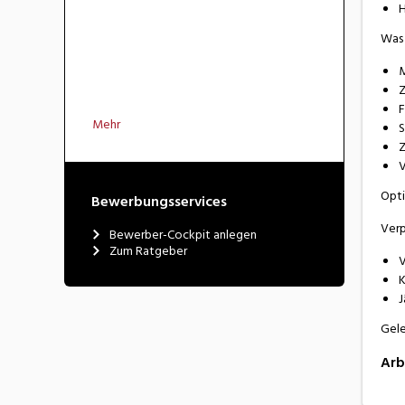
H
Was 
M
Z
F
Mehr
S
Z
V
Opti
Bewerbungsservices
Verp
Bewerber-Cockpit anlegen
Zum Ratgeber
V
K
J
Gele
Arb