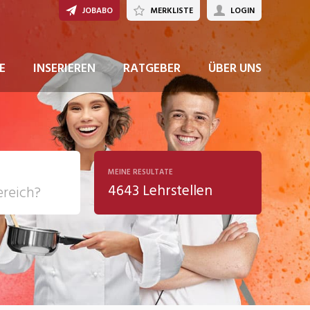
JOBABO
MERKLISTE
LOGIN
JETZT BEWERBEN
E
INSERIEREN
RATGEBER
ÜBER UNS
MEINE RESULTATE
4643 Lehrstellen
ziales