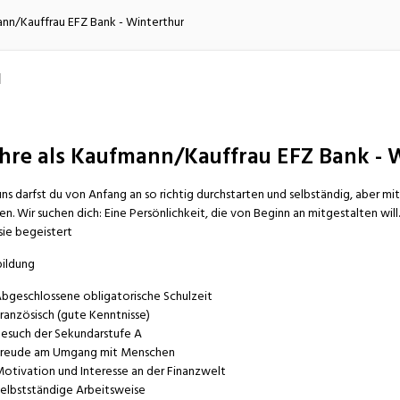
atur
Verkehr/Logistik
ann/Kauffrau EFZ Bank - Winterthur
I
hre als Kaufmann/Kauffrau EFZ Bank - 
uns darfst du von Anfang an so richtig durchstarten und selbständig, aber mit 
n. Wir suchen dich: Eine Persönlichkeit, die von Beginn an mitgestalten wil
sie begeistert
ildung
bgeschlossene obligatorische Schulzeit
ranzösisch (gute Kenntnisse)
esuch der Sekundarstufe A
reude am Umgang mit Menschen
otivation und Interesse an der Finanzwelt
elbstständige Arbeitsweise