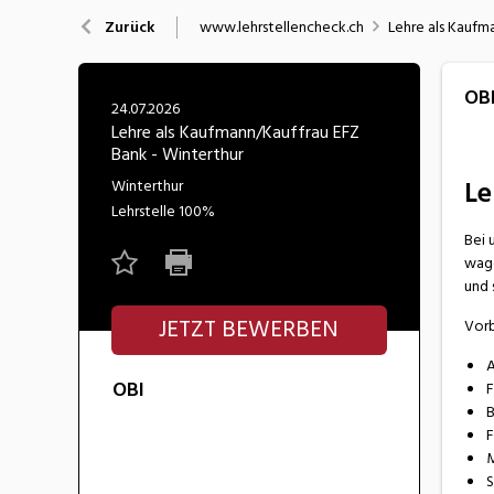
Nahrung
N
www.lehrstellencheck.ch
Lehre als Kaufm
Zurück
Wirtschaft/Verwaltung
OB
24.07.2026
Lehre als Kaufmann/Kauffrau EFZ
Bank - Winterthur
Le
Winterthur
Lehrstelle
100%
Bei 
wage
und 
JETZT BEWERBEN
Vorb
A
OBI
F
B
F
M
S