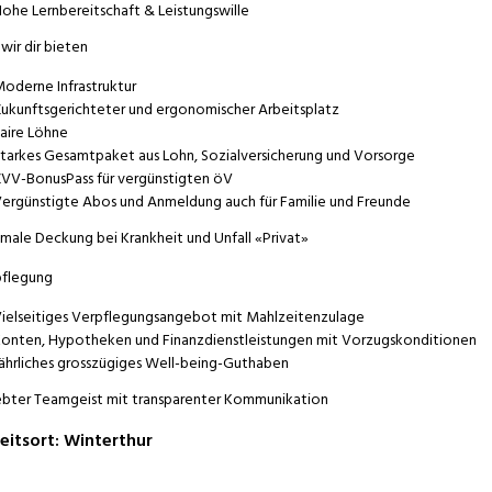
ohe Lernbereitschaft & Leistungswille
wir dir bieten
oderne Infrastruktur
ukunftsgerichteter und ergonomischer Arbeitsplatz
aire Löhne
tarkes Gesamtpaket aus Lohn, Sozialversicherung und Vorsorge
VV-BonusPass für vergünstigten öV
ergünstigte Abos und Anmeldung auch für Familie und Freunde
male Deckung bei Krankheit und Unfall «Privat»
flegung
ielseitiges Verpflegungsangebot mit Mahlzeitenzulage
onten, Hypotheken und Finanzdienstleistungen mit Vorzugskonditionen
ährliches grosszügiges Well-being-Guthaben
bter Teamgeist mit transparenter Kommunikation
eitsort
:
Winterthur