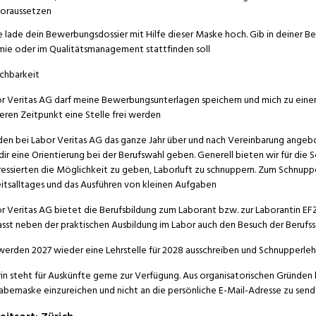
oraussetzen
e lade dein Bewerbungsdossier mit Hilfe dieser Maske hoch. Gib in deiner Be
ie oder im Qualitätsmanagement stattfinden soll
ichbarkeit
r Veritas AG darf meine Bewerbungsunterlagen speichern und mich zu einem
eren Zeitpunkt eine Stelle frei werden
en bei Labor Veritas AG das ganze Jahr über und nach Vereinbarung angebote
dir eine Orientierung bei der Berufswahl geben. Generell bieten wir für die
ressierten die Möglichkeit zu geben, Laborluft zu schnuppern. Zum Schnup
itsalltages und das Ausführen von kleinen Aufgaben
r Veritas AG bietet die Berufsbildung zum Laborant bzw. zur Laborantin EFZ 
sst neben der praktischen Ausbildung im Labor auch den Besuch der Berufss
werden 2027 wieder eine Lehrstelle für 2028 ausschreiben und Schnupperle
in steht für Auskünfte gerne zur Verfügung. Aus organisatorischen Gründen 
abemaske einzureichen und nicht an die persönliche E-Mail-Adresse zu sen