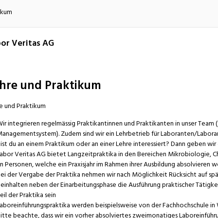
atur
Verkehr/Logistik
ikum
or Veritas AG
hre und Praktikum
e und Praktikum
ir integrieren regelmässig Praktikantinnen und Praktikanten in unser Tea
anagementsystem). Zudem sind wir ein Lehrbetrieb für Laboranten/Laboran
ist du an einem Praktikum oder an einer Lehre interessiert? Dann geben wir
abor Veritas AG bietet Langzeitpraktika in den Bereichen Mikrobiologie, 
n Personen, welche ein Praxisjahr im Rahmen ihrer Ausbildung absolvieren w
ei der Vergabe der Praktika nehmen wir nach Möglichkeit Rücksicht auf spä
einhalten neben der Einarbeitungsphase die Ausführung praktischer Tätigke
eil der Praktika sein
aboreinführungspraktika werden beispielsweise von der Fachhochschule in
itte beachte, dass wir ein vorher absolviertes zweimonatiges Laboreinfüh