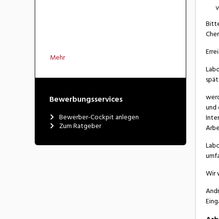
v
Bitt
Chem
Erre
Mehr
Labo
spät
werd
Bewerbungsservices
und 
Bewerber-Cockpit anlegen
Inte
Zum Ratgeber
Arbe
Labo
umfa
Wir 
Andr
Eing