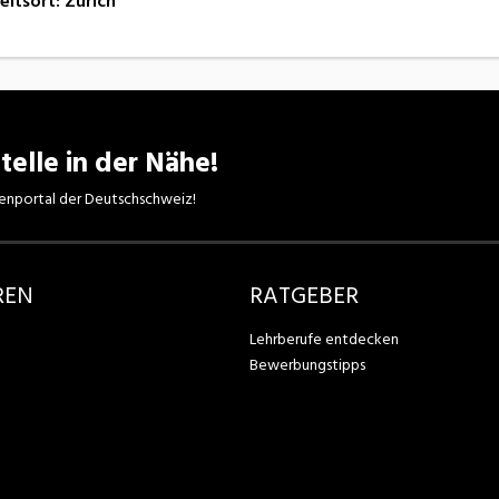
eitsort
:
Zürich
telle in der Nähe!
enportal der Deutschschweiz!
REN
RATGEBER
Lehrberufe entdecken
Bewerbungstipps