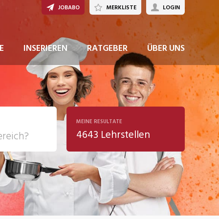
JOBABO
MERKLISTE
LOGIN
JETZT BEWERBEN
E
INSERIEREN
RATGEBER
ÜBER UNS
MEINE RESULTATE
4643 Lehrstellen
ziales