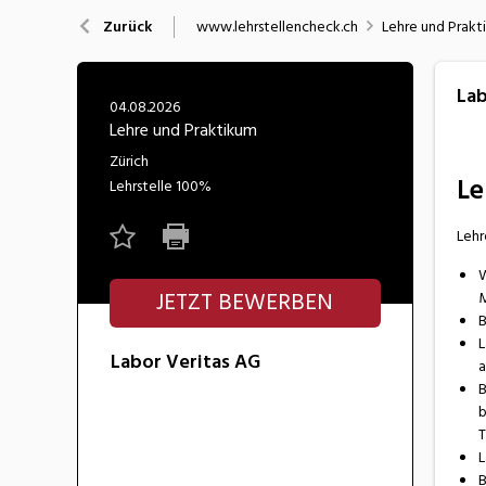
Nahrung
N
www.lehrstellencheck.ch
Lehre und Prakt
Zurück
Wirtschaft/Verwaltung
Lab
04.08.2026
Lehre und Praktikum
Zürich
Le
Lehrstelle
100%
Lehr
W
JETZT BEWERBEN
M
B
L
Labor Veritas AG
a
B
b
T
L
B