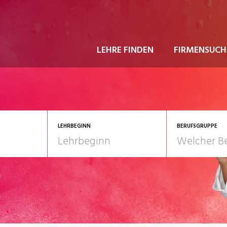
LEHRE FINDEN
FIRMENSUCH
LEHRBEGINN
BERUFSGRUPPE
astgewerbe
2028
Gesundheit/Pflege/So
nformatik/Telco
Kultur