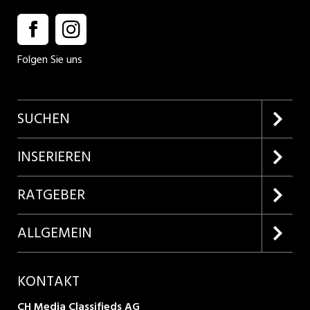
Folgen Sie uns
SUCHEN
Firmenprofile entdecken
INSERIEREN
Lehrstellen suchen
Kundenlogin
RATGEBER
Inserieren
Lehrberufe entdecken
ALLGEMEIN
Produkte
Bewerbungstipps
Über uns
KONTAKT
AGB
CH Media Classifieds AG