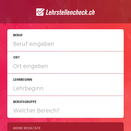
JETZT BEWERBEN
BERUF
ORT
LEHRBEGINN
BERUFSGRUPPE
2027
2028
MEINE RESULTATE
Chemie/Pharma