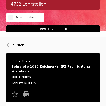
4752 Lehrstellen
Gastgewerbe
Schnupperlehre
Gesundheit/Pflege/Soziales
Handwerk/Technik
ERWEITERTE SUCHE
Informatik/Telco
Zurück
Kultur
Nahrung
23.07.2026
Lehrstelle 2026 Zeichner/in EFZ Fachrichtung
Natur
Architektur
Verkehr/Logistik
8003
Zürich
Lehrstelle
100%
Wirtschaft/Verwaltung