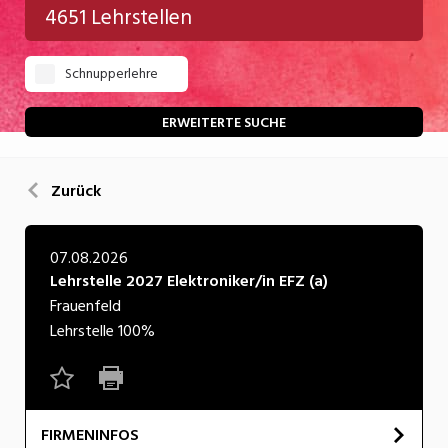
4651 Lehrstellen
Gastgewerbe
Schnupperlehre
Gesundheit/Pflege/Soziales
Handwerk/Technik
ERWEITERTE SUCHE
Informatik/Telco
Zurück
Kultur
Nahrung
07.08.2026
Lehrstelle 2027 Elektroniker/in EFZ (a)
Natur
Frauenfeld
Verkehr/Logistik
Lehrstelle
100%
Wirtschaft/Verwaltung
FIRMENINFOS