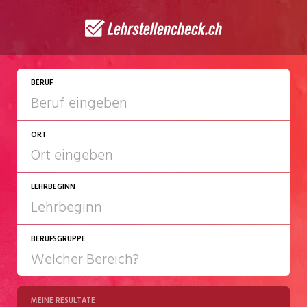
JETZT BEWERBEN
BERUF
ORT
LEHRBEGINN
BERUFSGRUPPE
2027
2028
MEINE RESULTATE
Chemie/Pharma