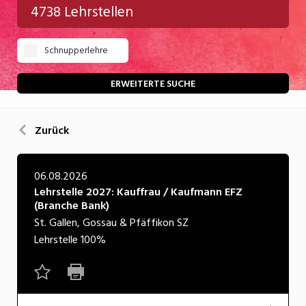
4738 Lehrstellen
Gastgewerbe
Schnupperlehre
Gesundheit/Pflege/Soziales
Handwerk/Technik
ERWEITERTE SUCHE
Informatik/Telco
Zurück
Kultur
Nahrung
06.08.2026
Lehr­stel­le 2027: Kauffrau / Kaufmann EFZ
Natur
(Branche Bank)
Verkehr/Logistik
St. Gallen, Gossau & Pfäffikon SZ
Lehrstelle
100%
Wirtschaft/Verwaltung