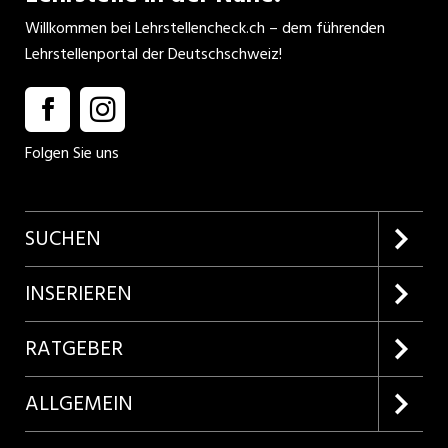
Willkommen bei Lehrstellencheck.ch – dem führenden
Lehrstellenportal der Deutschschweiz!
Folgen Sie uns
SUCHEN
Firmenprofile entdecken
INSERIEREN
Lehrstellen suchen
Kundenlogin
RATGEBER
Inserieren
Lehrberufe entdecken
ALLGEMEIN
Produkte
Bewerbungstipps