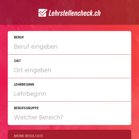
JETZT BEWERBEN
BERUF
ORT
LEHRBEGINN
BERUFSGRUPPE
2027
2028
MEINE RESULTATE
Chemie/Pharma