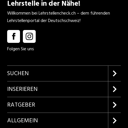
Lehrstelle in der Nähe!
Willkommen bei Lehrstellencheck.ch – dem führenden
Lehrstellenportal der Deutschschweiz!
Folgen Sie uns
SUCHEN
Firmenprofile entdecken
INSERIEREN
Lehrstellen suchen
Kundenlogin
RATGEBER
Inserieren
Lehrberufe entdecken
ALLGEMEIN