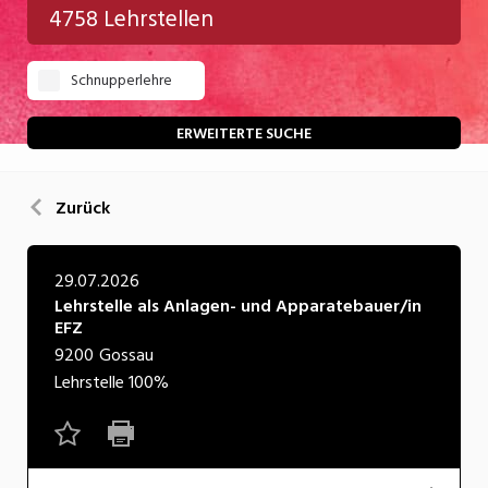
4758 Lehrstellen
Gastgewerbe
Schnupperlehre
Gesundheit/Pflege/Soziales
Handwerk/Technik
ERWEITERTE SUCHE
Informatik/Telco
Zurück
Kultur
Nahrung
29.07.2026
Lehrstelle als Anlagen- und Apparatebauer/in
Natur
EFZ
Verkehr/Logistik
9200
Gossau
Lehrstelle
100%
Wirtschaft/Verwaltung