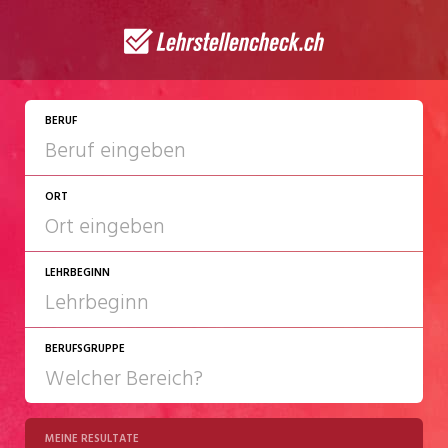
JETZT BEWERBEN
BERUF
ORT
LEHRBEGINN
BERUFSGRUPPE
2027
2028
MEINE RESULTATE
Chemie/Pharma