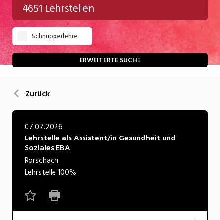
4651 Lehrstellen
Gastgewerbe
Schnupperlehre
Gesundheit/Pflege/Soziales
Handwerk/Technik
ERWEITERTE SUCHE
Informatik/Telco
Zurück
Kultur
Nahrung
07.07.2026
Lehrstelle als Assistent/in Gesundheit und
Natur
Soziales EBA
Verkehr/Logistik
Rorschach
Lehrstelle
100%
Wirtschaft/Verwaltung