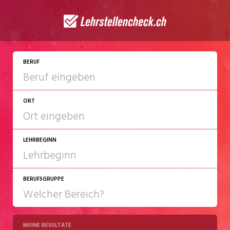
JETZT BEWERBEN
BERUF
ORT
LEHRBEGINN
BERUFSGRUPPE
2027
2028
MEINE RESULTATE
Chemie/Pharma