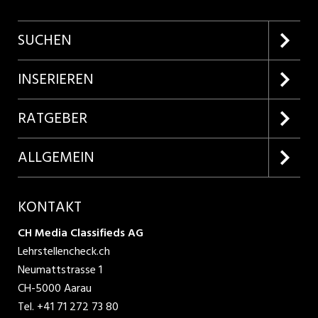
SUCHEN
Firmenprofile entdecken
INSERIEREN
Lehrstellen suchen
Kundenlogin
RATGEBER
Inserieren
Lehrberufe entdecken
ALLGEMEIN
Produkte
Bewerbungstipps
Über uns
KONTAKT
AGB
CH Media Classifieds AG
Lehrstellencheck.ch
Datenschutzbestimmungen
Neumattstrasse 1
CH-5000 Aarau
Nutzungsbedingungen
Tel.
+41 71 272 73 80