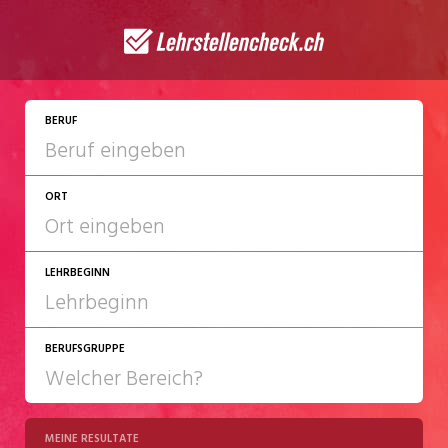
JETZT BEWERBEN
BERUF
ORT
LEHRBEGINN
BERUFSGRUPPE
2027
2028
MEINE RESULTATE
Chemie/Pharma