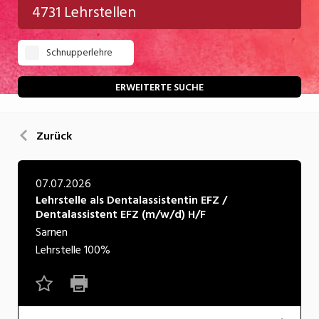
4731 Lehrstellen
Gastgewerbe
Schnupperlehre
Gesundheit/Pflege/Soziales
Handwerk/Technik
ERWEITERTE SUCHE
Informatik/Telco
Zurück
Kultur
Nahrung
07.07.2026
Lehrstelle als Dentalassistentin EFZ /
Natur
Dentalassistent EFZ (m/w/d) H/F
Verkehr/Logistik
Sarnen
Lehrstelle
100%
Wirtschaft/Verwaltung