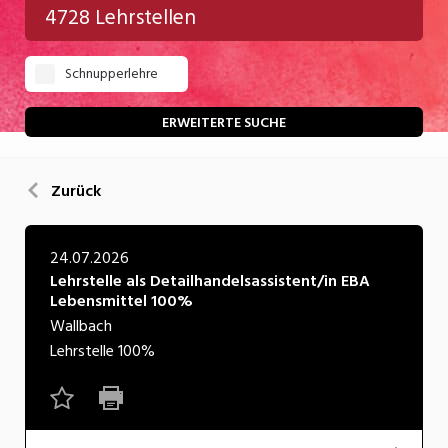
4728 Lehrstellen
Gastgewerbe
Schnupperlehre
Gesundheit/Pflege/Soziales
Handwerk/Technik
ERWEITERTE SUCHE
Informatik/Telco
Zurück
Kultur
Nahrung
24.07.2026
Lehrstelle als Detailhandelsassistent/in EBA
Natur
Lebensmittel 100%
Verkehr/Logistik
Wallbach
Lehrstelle
100%
Wirtschaft/Verwaltung