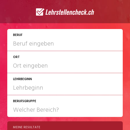
JETZT BEWERBEN
BERUF
ORT
LEHRBEGINN
BERUFSGRUPPE
2027
2028
MEINE RESULTATE
Chemie/Pharma