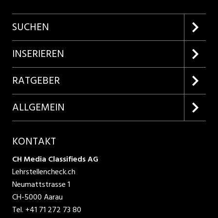
SUCHEN
Firmenprofile entdecken
INSERIEREN
Lehrstellen suchen
Kundenlogin
RATGEBER
Inserieren
Lehrberufe entdecken
ALLGEMEIN
Produkte
Bewerbungstipps
Über uns
KONTAKT
AGB
CH Media Classifieds AG
Lehrstellencheck.ch
Datenschutzbestimmungen
Neumattstrasse 1
CH-5000 Aarau
Nutzungsbedingungen
Tel.
+41 71 272 73 80