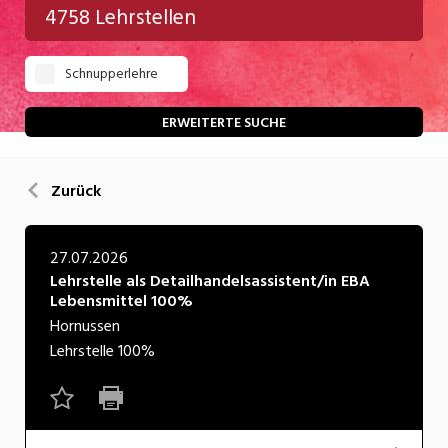
4758 Lehrstellen
Gastgewerbe
Schnupperlehre
Gesundheit/Pflege/Soziales
Handwerk/Technik
ERWEITERTE SUCHE
Informatik/Telco
Zurück
Kultur
Nahrung
27.07.2026
Lehrstelle als Detailhandelsassistent/in EBA
Natur
Lebensmittel 100%
Verkehr/Logistik
Hornussen
Lehrstelle
100%
Wirtschaft/Verwaltung