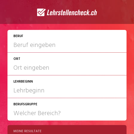
JETZT BEWERBEN
BERUF
ORT
LEHRBEGINN
BERUFSGRUPPE
2027
2028
MEINE RESULTATE
Chemie/Pharma