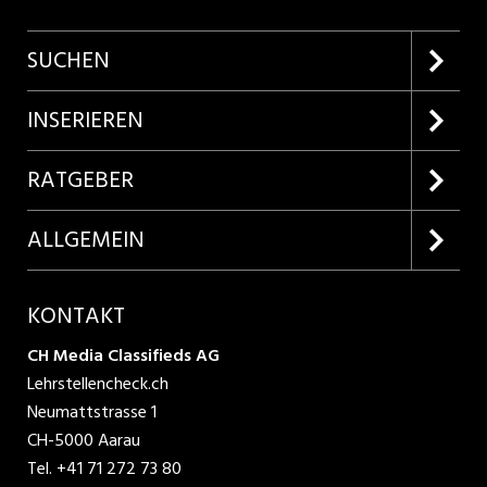
SUCHEN
Firmenprofile entdecken
INSERIEREN
Lehrstellen suchen
Kundenlogin
RATGEBER
Inserieren
Lehrberufe entdecken
ALLGEMEIN
Produkte
Bewerbungstipps
Über uns
KONTAKT
AGB
CH Media Classifieds AG
Lehrstellencheck.ch
Datenschutzbestimmungen
Neumattstrasse 1
CH-5000 Aarau
Nutzungsbedingungen
Tel.
+41 71 272 73 80