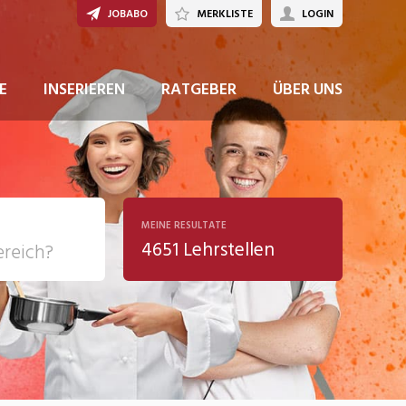
JOBABO
MERKLISTE
LOGIN
JETZT BEWERBEN
E
INSERIEREN
RATGEBER
ÜBER UNS
MEINE RESULTATE
4651 Lehrstellen
ziales