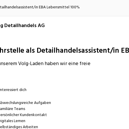
atur
Verkehr/Logistik
etailhandelsassistent/in EBA Lebensmittel 100%
g Detailhandels AG
hrstelle als Detailhandelsassistent/in 
unserem Volg-Laden haben wir eine freie
interessiert dich
bwechslungsreiche Aufgaben
amiliäre Teams
ersönlicher Kundenkontakt
igitales Lernen
elbständiges Arbeiten