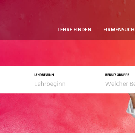
LEHRE FINDEN
FIRMENSUCH
LEHRBEGINN
BERUFSGRUPPE
astgewerbe
2028
Gesundheit/Pflege/So
nformatik/Telco
Kultur