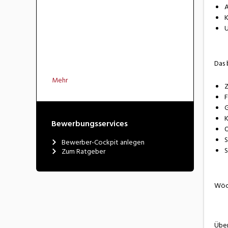
A
K
U
Das 
Mehr
Z
F
G
K
Bewerbungsservices
O
S
Bewerber-Cockpit anlegen
S
Zum Ratgeber
Wöch
Über