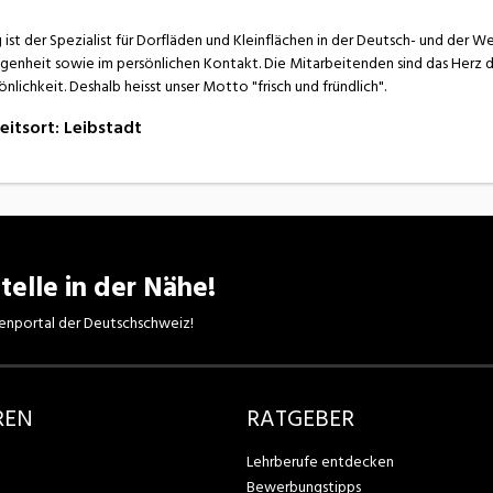
 ist der Spezialist für Dorfläden und Kleinflächen in der Deutsch- und der 
genheit sowie im persönlichen Kontakt. Die Mitarbeitenden sind das Herz de
önlichkeit. Deshalb heisst unser Motto "frisch und fründlich".
eitsort
:
Leibstadt
telle in der Nähe!
enportal der Deutschschweiz!
REN
RATGEBER
Lehrberufe entdecken
Bewerbungstipps