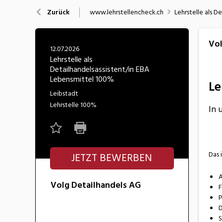
Nahrung
N
www.lehrstellencheck.ch
Lehrstelle als D
Zurück
Wirtschaft/Verwaltung
Vol
12.07.2026
Lehrstelle als
Detailhandelsassistent/in EBA
Lebensmittel 100%
Le
Leibstadt
Lehrstelle
100%
In 
Das 
JETZT BEWERBEN
A
Volg Detailhandels AG
F
P
D
S