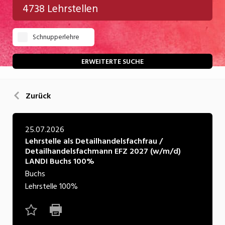
4738 Lehrstellen
Gastgewerbe
Schnupperlehre
Gesundheit/Pflege/Soziales
Handwerk/Technik
ERWEITERTE SUCHE
Informatik/Telco
Zurück
Kultur
Nahrung
25.07.2026
Lehrstelle als Detailhandelsfachfrau /
Natur
Detailhandelsfachmann EFZ 2027 (w/m/d)
LANDI Buchs 100%
Verkehr/Logistik
Buchs
Wirtschaft/Verwaltung
Lehrstelle
100%