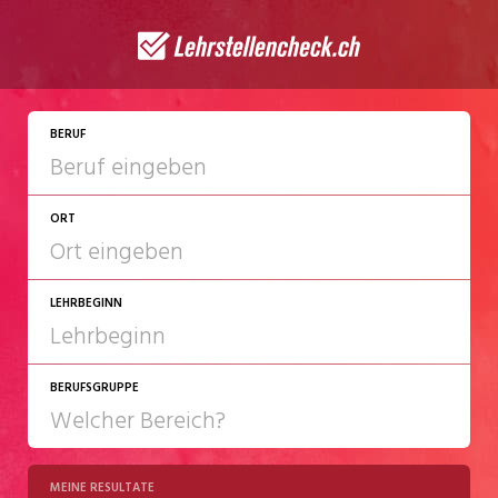
JETZT BEWERBEN
BERUF
ORT
LEHRBEGINN
BERUFSGRUPPE
2027
2028
MEINE RESULTATE
Chemie/Pharma