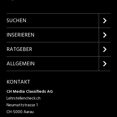
SUCHEN
Firmenprofile entdecken
INSERIEREN
Lehrstellen suchen
Kundenlogin
RATGEBER
Inserieren
Lehrberufe entdecken
ALLGEMEIN
Produkte
Bewerbungstipps
Über uns
KONTAKT
AGB
CH Media Classifieds AG
Lehrstellencheck.ch
Datenschutzbestimmungen
Neumattstrasse 1
CH-5000 Aarau
Nutzungsbedingungen