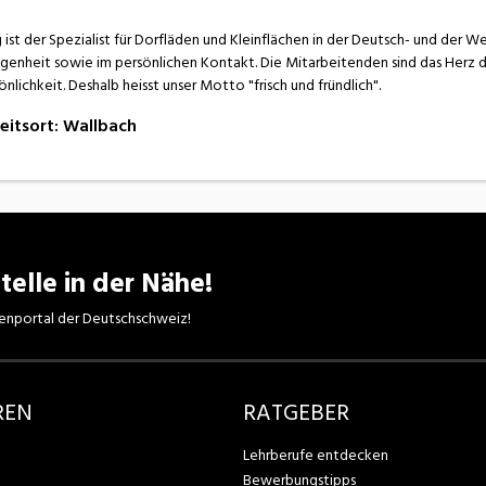
 ist der Spezialist für Dorfläden und Kleinflächen in der Deutsch- und der 
genheit sowie im persönlichen Kontakt. Die Mitarbeitenden sind das Herz de
önlichkeit. Deshalb heisst unser Motto "frisch und fründlich".
eitsort
:
Wallbach
telle in der Nähe!
enportal der Deutschschweiz!
REN
RATGEBER
Lehrberufe entdecken
Bewerbungstipps