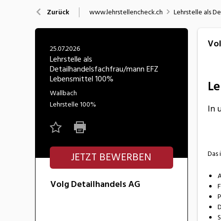
Nahrung
N
www.lehrstellencheck.ch
Lehrstelle als 
Zurück
Wirtschaft/Verwaltung
Vol
25.07.2026
Lehrstelle als
Detailhandelsfachfrau/mann EFZ
Lebensmittel 100%
Le
Wallbach
Lehrstelle
100%
In 
Das 
JETZT BEWERBEN
A
Volg Detailhandels AG
F
P
D
S