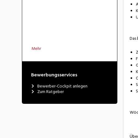
A
K
U
Das 
Mehr
Z
F
G
K
Bewerbungsservices
O
S
Bewerber-Cockpit anlegen
S
Zum Ratgeber
Wöch
Über