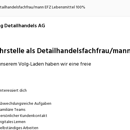
atur
Verkehr/Logistik
Detailhandelsfachfrau/mann EFZ Lebensmittel 100%
g Detailhandels AG
hrstelle als Detailhandelsfachfrau/man
unserem Volg-Laden haben wir eine freie
interessiert dich
bwechslungsreiche Aufgaben
amiliäre Teams
ersönlicher Kundenkontakt
igitales Lernen
elbständiges Arbeiten