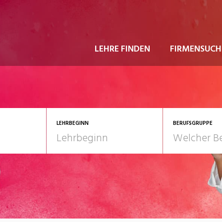
LEHRE FINDEN
FIRMENSUCH
LEHRBEGINN
BERUFSGRUPPE
astgewerbe
2028
Gesundheit/Pflege/So
nformatik/Telco
Kultur