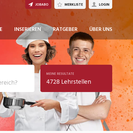
JOBABO
MERKLISTE
LOGIN
JETZT BEWERBEN
E
INSERIEREN
RATGEBER
ÜBER UNS
MEINE RESULTATE
4728 Lehrstellen
ziales