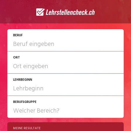
JETZT BEWERBEN
BERUF
ORT
LEHRBEGINN
BERUFSGRUPPE
2027
2028
MEINE RESULTATE
Chemie/Pharma