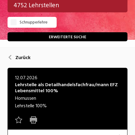
4752 Lehrstellen
Gastgewerbe
Schnupperlehre
Gesundheit/Pflege/Soziales
Handwerk/Technik
ERWEITERTE SUCHE
Informatik/Telco
Zurück
Kultur
Nahrung
12.07.2026
Lehrstelle als Detailhandelsfachfrau/mann EFZ
Natur
Lebensmittel 100%
Verkehr/Logistik
Hornussen
Lehrstelle
100%
Wirtschaft/Verwaltung