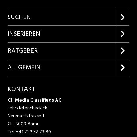
SUCHEN
Firmenprofile entdecken
INSERIEREN
Lehrstellen suchen
Kundenlogin
RATGEBER
Inserieren
Lehrberufe entdecken
ALLGEMEIN
Produkte
Bewerbungstipps
Über uns
KONTAKT
AGB
CH Media Classifieds AG
Lehrstellencheck.ch
Datenschutzbestimmungen
Neumattstrasse 1
CH-5000 Aarau
Nutzungsbedingungen
Tel.
+41 71 272 73 80