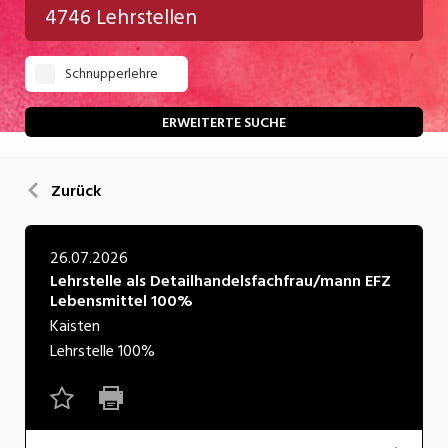
4746 Lehrstellen
Gastgewerbe
Schnupperlehre
Gesundheit/Pflege/Soziales
Handwerk/Technik
ERWEITERTE SUCHE
Informatik/Telco
Zurück
Kultur
Nahrung
26.07.2026
Lehrstelle als Detailhandelsfachfrau/mann EFZ
Natur
Lebensmittel 100%
Verkehr/Logistik
Kaisten
Lehrstelle
100%
Wirtschaft/Verwaltung