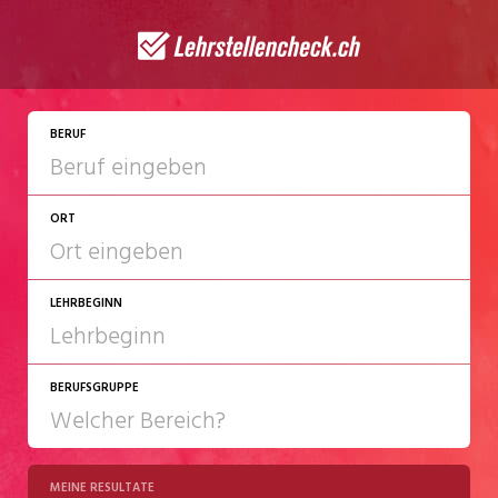
JETZT BEWERBEN
BERUF
ORT
LEHRBEGINN
BERUFSGRUPPE
2027
2028
MEINE RESULTATE
Chemie/Pharma