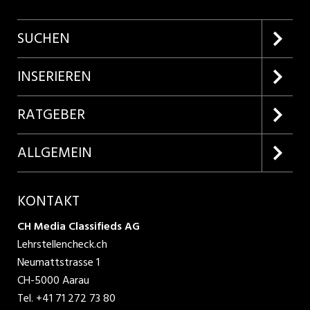
SUCHEN
Firmenprofile entdecken
INSERIEREN
Lehrstellen suchen
Kundenlogin
RATGEBER
Inserieren
Lehrberufe entdecken
ALLGEMEIN
Produkte
Bewerbungstipps
Über uns
KONTAKT
AGB
CH Media Classifieds AG
Lehrstellencheck.ch
Datenschutzbestimmungen
Neumattstrasse 1
CH-5000 Aarau
Nutzungsbedingungen
Tel.
+41 71 272 73 80