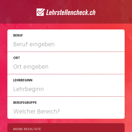
JETZT BEWERBEN
BERUF
ORT
LEHRBEGINN
BERUFSGRUPPE
2027
2028
MEINE RESULTATE
Chemie/Pharma