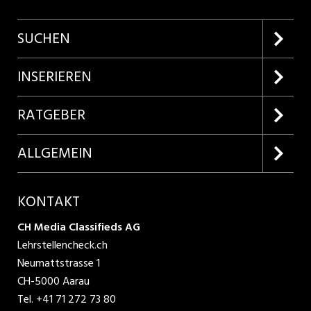
SUCHEN
Firmenprofile entdecken
INSERIEREN
Lehrstellen suchen
Kundenlogin
RATGEBER
Inserieren
Lehrberufe entdecken
ALLGEMEIN
Produkte
Bewerbungstipps
Über uns
KONTAKT
AGB
CH Media Classifieds AG
Lehrstellencheck.ch
Datenschutzbestimmungen
Neumattstrasse 1
CH-5000 Aarau
Nutzungsbedingungen
Tel.
+41 71 272 73 80