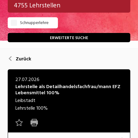
4755 Lehrstellen
Gastgewerbe
Schnupperlehre
Gesundheit/Pflege/Soziales
Handwerk/Technik
ERWEITERTE SUCHE
Informatik/Telco
Zurück
Kultur
Nahrung
27.07.2026
Lehrstelle als Detailhandelsfachfrau/mann EFZ
Natur
Lebensmittel 100%
Verkehr/Logistik
Leibstadt
Lehrstelle
100%
Wirtschaft/Verwaltung