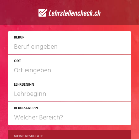
JETZT BEWERBEN
BERUF
ORT
LEHRBEGINN
BERUFSGRUPPE
2027
2028
MEINE RESULTATE
Chemie/Pharma