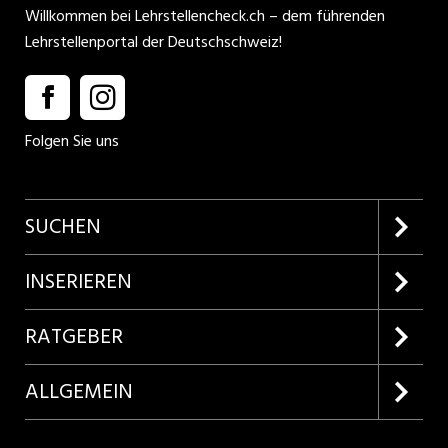
Willkommen bei Lehrstellencheck.ch – dem führenden
Lehrstellenportal der Deutschschweiz!
Folgen Sie uns
SUCHEN
Firmenprofile entdecken
INSERIEREN
Lehrstellen suchen
Kundenlogin
RATGEBER
Inserieren
Lehrberufe entdecken
ALLGEMEIN
Produkte
Bewerbungstipps
Über uns