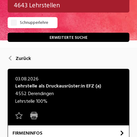
4643 Lehrstellen
Gastgewerbe
Schnupperlehre
Gesundheit/Pflege/Soziales
Handwerk/Technik
ERWEITERTE SUCHE
Informatik/Telco
Zurück
Kultur
Nahrung
03.08.2026
Lehrstelle als Druckausrüster:in EFZ (a)
Natur
4552
Derendingen
Verkehr/Logistik
Lehrstelle
100%
Wirtschaft/Verwaltung
FIRMENINFOS