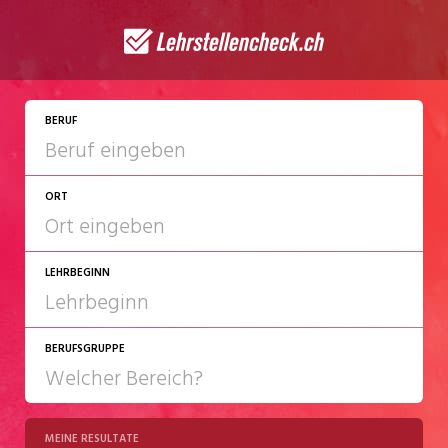
JETZT BEWERBEN
BERUF
ORT
LEHRBEGINN
BERUFSGRUPPE
2027
2028
MEINE RESULTATE
Chemie/Pharma