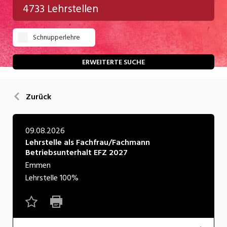
4733 Lehrstellen
Gastgewerbe
Schnupperlehre
Gesundheit/Pflege/Soziales
Handwerk/Technik
ERWEITERTE SUCHE
Informatik/Telco
Zurück
Kultur
Nahrung
09.08.2026
Lehrstelle als Fachfrau/Fachmann
Natur
Betriebsunterhalt EFZ 2027
Verkehr/Logistik
Emmen
Lehrstelle
100%
Wirtschaft/Verwaltung