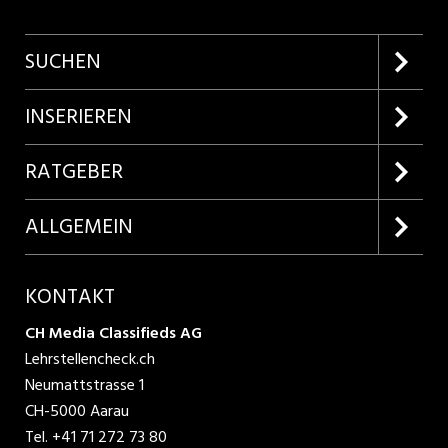
SUCHEN
Firmenprofile entdecken
INSERIEREN
Lehrstellen suchen
Kundenlogin
RATGEBER
Inserieren
Lehrberufe entdecken
ALLGEMEIN
Produkte
Bewerbungstipps
Über uns
KONTAKT
AGB
CH Media Classifieds AG
Lehrstellencheck.ch
Datenschutzbestimmungen
Neumattstrasse 1
CH-5000 Aarau
Nutzungsbedingungen
Tel.
+41 71 272 73 80