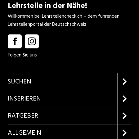
Lehrstelle in der Nähe!
Willkommen bei Lehrstellencheck.ch – dem führenden
Lehrstellenportal der Deutschschweiz!
Folgen Sie uns
SUCHEN
Firmenprofile entdecken
INSERIEREN
Lehrstellen suchen
Kundenlogin
RATGEBER
Inserieren
Lehrberufe entdecken
ALLGEMEIN