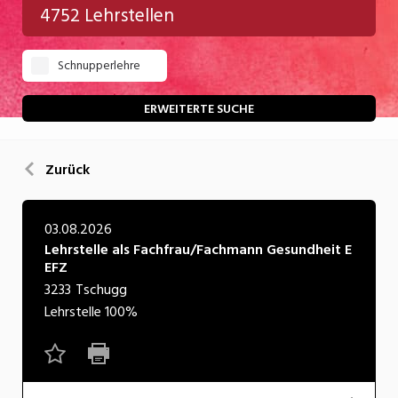
4752 Lehrstellen
Gastgewerbe
Schnupperlehre
Gesundheit/Pflege/Soziales
Handwerk/Technik
ERWEITERTE SUCHE
Informatik/Telco
Zurück
Kultur
Nahrung
03.08.2026
Lehrstelle als Fachfrau/Fachmann Gesundheit E
Natur
EFZ
Verkehr/Logistik
3233
Tschugg
Lehrstelle
100%
Wirtschaft/Verwaltung