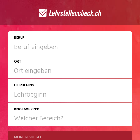
JETZT BEWERBEN
BERUF
ORT
LEHRBEGINN
BERUFSGRUPPE
2027
2028
MEINE RESULTATE
Chemie/Pharma