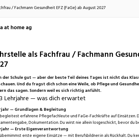
atur
Verkehr/Logistik
Fachfrau / Fachmann Gesundheit EFZ (FaGe) ab August 2027
a at home ag
hrstelle als Fachfrau / Fachmann Gesun
27
in der Schule gut — aber der beste Teil deines Tages ist nicht das Kla
schauen. Und du fragst dich schon eine Weile, ob Pflege und Gesundheit
ern das sagen. Sondern weil es sich richtig anfühlt.
3 Lehrjahre — was dich erwartet
hrjahr — Grundlagen & Begleitung
begleitest erfahrene Pflegefachleute und FaGe-Fachkräfte auf Einsätzen. D
mentengabe, Dokumentation. Du wirst nie allein losgeschickt, bevor du ber
hrjahr — Erste Eigenverantwortung
übernimmst erste eigene Einsätze — mit Berufsbildner:in als Rückhalt. Du kenn