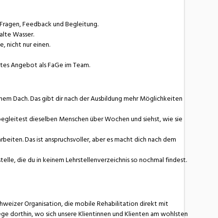
 Fragen, Feedback und Begleitung.
kalte Wasser.
e, nicht nur einen.
tes Angebot als FaGe im Team.
inem Dach. Das gibt dir nach der Ausbildung mehr Möglichkeiten
egleitest dieselben Menschen über Wochen und siehst, wie sie
beiten. Das ist anspruchsvoller, aber es macht dich nach dem
stelle, die du in keinem Lehrstellenverzeichnis so nochmal findest.
weizer Organisation, die mobile Rehabilitation direkt mit
ege dorthin, wo sich unsere Klientinnen und Klienten am wohlsten