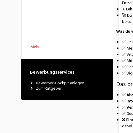
Entsch
3. Le
🚀 Du 
bekom
Was du w
✅ Gru
Mehr
✅ Med
✅ Vit
✅ Mit
✅ Einb
Bewerbungsservices
✅ Dig
Bewerber-Cockpit anlegen
Das br
Zum Ratgeber
✅
Abs
✅
Int
✅
Ver
✅
Deu
❌
Ein
dabei.