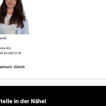
endt
home AG
41 43 300 51 30
eitsort
:
Zürich
telle in der Nähe!