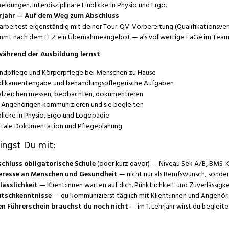
eidungen. Interdisziplinäre Einblicke in Physio und Ergo.
hrjahr — Auf dem Weg zum Abschluss
arbeitest eigenständig mit deiner Tour. QV-Vorbereitung (Qualifikationsverf
mt nach dem EFZ ein Übernahmeangebot — als vollwertige FaGe im Team
ährend der Ausbildung lernst
ndpflege und Körperpflege bei Menschen zu Hause
ikamentengabe und behandlungspflegerische Aufgaben
alzeichen messen, beobachten, dokumentieren
 Angehörigen kommunizieren und sie begleiten
licke in Physio, Ergo und Logopädie
itale Dokumentation und Pflegeplanung
ingst Du mit:
chluss obligatorische Schule
(oder kurz davor) — Niveau Sek A/B, BMS-Kl
eresse an Menschen und Gesundheit
— nicht nur als Berufswunsch, sonder
lässlichkeit
— Klient:innen warten auf dich. Pünktlichkeit und Zuverlässigkei
tschkenntnisse
— du kommunizierst täglich mit Klient:innen und Angehörig
en Führerschein brauchst du noch nicht
— im 1. Lehrjahr wirst du beglei