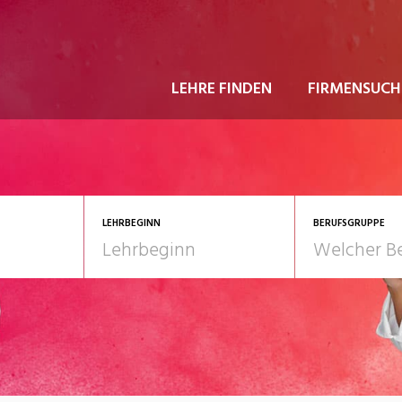
LEHRE FINDEN
FIRMENSUCH
LEHRBEGINN
BERUFSGRUPPE
astgewerbe
2028
Gesundheit/Pflege/So
nformatik/Telco
Kultur