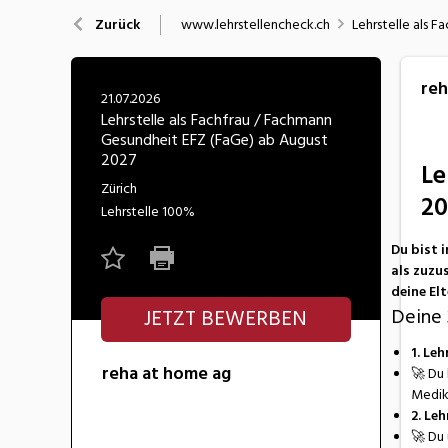
Nahrung
N
www.lehrstellencheck.ch
Lehrstelle als 
Zurück
Wirtschaft/Verwaltung
reh
21.07.2026
Lehrstelle als Fachfrau / Fachmann
Gesundheit EFZ (FaGe) ab August
2027
Le
Zürich
20
Lehrstelle
100%
Du bist 
als zuzu
deine Elt
Deine 
JETZT BEWERBEN
1. Le
reha at home ag
🚀 Du 
Medika
2. Le
🚀 Du 