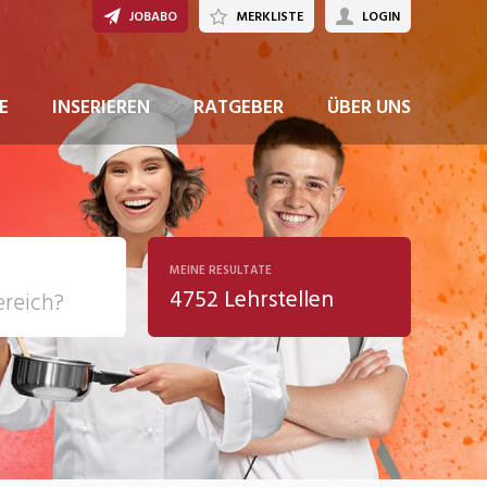
JOBABO
MERKLISTE
LOGIN
JETZT BEWERBEN
E
INSERIEREN
RATGEBER
ÜBER UNS
MEINE RESULTATE
4752 Lehrstellen
ziales