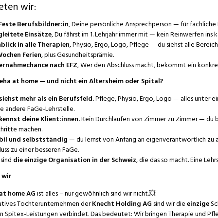
eten wir:
 Feste Berufsbildner:in
, Deine persönliche Ansprechperson — für fachliche
gleitete Einsätze
, Du fährst im 1. Lehrjahr immer mit — kein Reinwerfen ins 
blick in alle Therapien
, Physio, Ergo, Logo, Pflege — du siehst alle Bereich
 Wochen Ferien
, plus Gesundheitsprämie.
ernahmechance nach EFZ
, Wer den Abschluss macht, bekommt ein konkre
ha at home — und nicht ein Altersheim oder Spital?
siehst mehr als ein Berufsfeld.
Pflege, Physio, Ergo, Logo — alles unter e
de andere FaGe-Lehrstelle.
kennst deine Klient:innen.
Kein Durchlaufen von Zimmer zu Zimmer — du b
hritte machen.
il und selbstständig
— du lernst von Anfang an eigenverantwortlich zu ar
uss zu einer besseren FaGe.
 sind
die einzige Organisation in der Schweiz
, die das so macht. Eine Lehr
 wir
 at home AG
ist alles – nur gewöhnlich sind wir nicht.💥
vatives Tochterunternehmen der
Knecht Holding AG
sind wir die
einzige
Sch
en Spitex-Leistungen verbindet. Das bedeutet: Wir bringen Therapie und Pfl