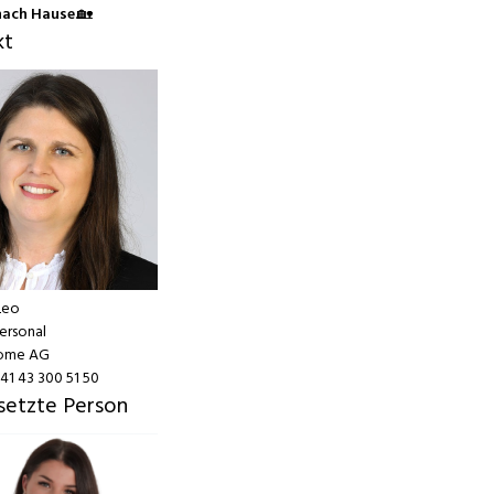
nach Hause
.🏡
kt
Leo
ersonal
home AG
41 43 300 51 50
setzte Person