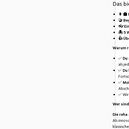
Das bi
👩 🏫
🤝 Be
👓 Ein
🏝️ 5
👍 Üb
Warum re
✅
Du 
als je
✅
Du 
Fortsc
✅
Mob
Abschl
✅ Wir
Wer sind
Die reha
Als inno
klassisch