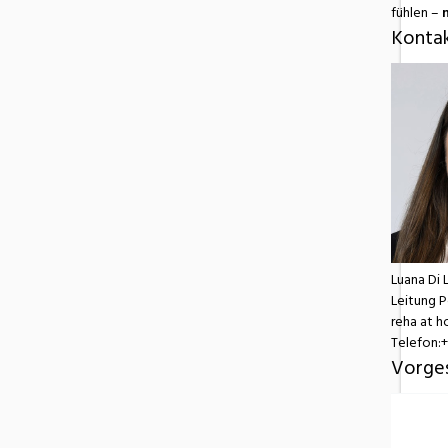
fühlen –
Konta
Luana Di 
Leitung P
reha at 
Telefon:+
Vorge