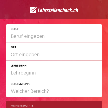
JETZT BEWERBEN
BERUF
ORT
LEHRBEGINN
BERUFSGRUPPE
2027
2028
MEINE RESULTATE
Chemie/Pharma