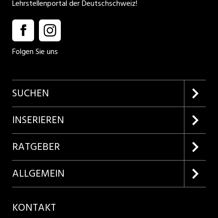
Lehrstellenportal der Deutschschweiz!
Folgen Sie uns
SUCHEN
Firmenprofile entdecken
INSERIEREN
Lehrstellen suchen
Kundenlogin
RATGEBER
Inserieren
Lehrberufe entdecken
ALLGEMEIN
Produkte
Bewerbungstipps
Über uns
KONTAKT