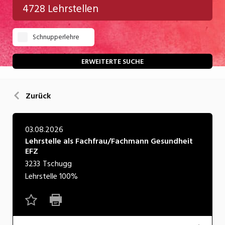
4728 Lehrstellen
Gastgewerbe
Schnupperlehre
Gesundheit/Pflege/Soziales
Handwerk/Technik
ERWEITERTE SUCHE
Informatik/Telco
Zurück
Kultur
Nahrung
03.08.2026
Lehrstelle als Fachfrau/Fachmann Gesundheit
Natur
EFZ
Verkehr/Logistik
3233
Tschugg
Lehrstelle
100%
Wirtschaft/Verwaltung