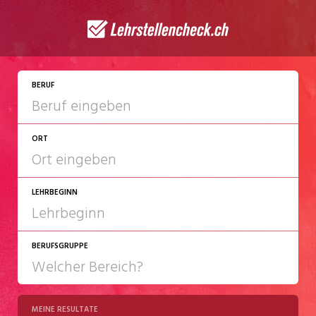
JETZT BEWERBEN
BERUF
ORT
LEHRBEGINN
BERUFSGRUPPE
2027
2028
MEINE RESULTATE
Chemie/Pharma