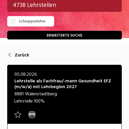
4738 Lehrstellen
Gastgewerbe
Schnupperlehre
Gesundheit/Pflege/Soziales
Handwerk/Technik
ERWEITERTE SUCHE
Informatik/Telco
Zurück
Kultur
Nahrung
05.08.2026
Lehrstelle als Fachfrau/-mann Gesundheit EFZ
Natur
(m/w/a) mit Lehrbeginn 2027
Verkehr/Logistik
8881
Walenstadtberg
Lehrstelle
100%
Wirtschaft/Verwaltung