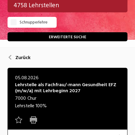
4758 Lehrstellen
Gastgewerbe
Schnupperlehre
Gesundheit/Pflege/Soziales
Handwerk/Technik
ERWEITERTE SUCHE
Informatik/Telco
Zurück
Kultur
Nahrung
05.08.2026
Lehrstelle als Fachfrau/-mann Gesundheit EFZ
Natur
(m/w/a) mit Lehrbeginn 2027
Verkehr/Logistik
7000
Chur
Lehrstelle
100%
Wirtschaft/Verwaltung