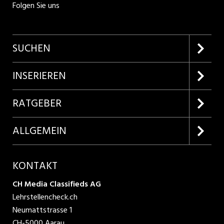
Folgen Sie uns
SUCHEN
Firmenprofile entdecken
INSERIEREN
Lehrstellen suchen
Kundenlogin
RATGEBER
Inserieren
Lehrberufe entdecken
ALLGEMEIN
Produkte
Bewerbungstipps
Über uns
KONTAKT
AGB
CH Media Classifieds AG
Lehrstellencheck.ch
Datenschutzbestimmungen
Neumattstrasse 1
CH-5000 Aarau