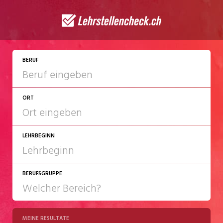
JETZT BEWERBEN
BERUF
ORT
LEHRBEGINN
BERUFSGRUPPE
2027
2028
MEINE RESULTATE
Chemie/Pharma