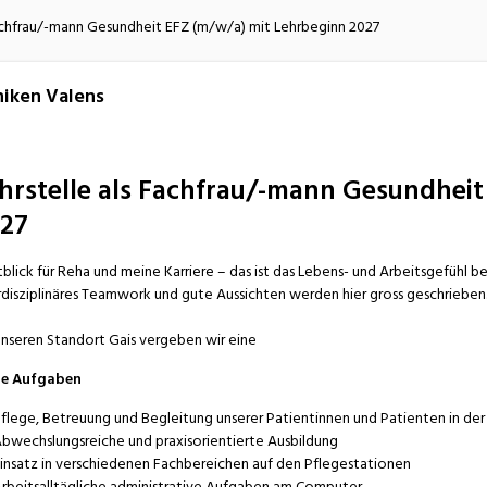
atur
Verkehr/Logistik
Fachfrau/-mann Gesundheit EFZ (m/w/a) mit Lehrbeginn 2027
niken Valens
hrstelle als Fachfrau/-mann Gesundheit
27
blick für Reha und meine Karriere – das ist das Lebens- und Arbeitsgefühl bei
rdisziplinäres Teamwork und gute Aussichten werden hier gross geschrieben
unseren Standort Gais vergeben wir eine
ne Aufgaben
flege, Betreuung und Begleitung unserer Patientinnen und Patienten in der
bwechslungsreiche und praxisorientierte Ausbildung
insatz in verschiedenen Fachbereichen auf den Pflegestationen
rbeitsalltägliche administrative Aufgaben am Computer