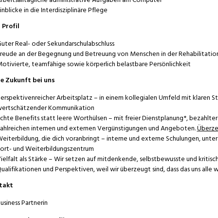
inblicke in die Interdisziplinäre Pflege
 Profil
uter Real- oder Sekundarschulabschluss
reude an der Begegnung und Betreuung von Menschen in der Rehabilitatio
otivierte, teamfähige sowie körperlich belastbare Persönlichkeit
e Zukunft bei uns
erspektivenreicher Arbeitsplatz – in einem kollegialen Umfeld mit klaren 
ertschätzender Kommunikation
chte Benefits statt leere Worthülsen – mit freier Dienstplanung*, bezahlte
ahlreichen internen und externen Vergünstigungen und Angeboten.
Überze
eiterbildung, die dich voranbringt – interne und externe Schulungen, un
ort- und Weiterbildungszentrum
ielfalt als Stärke – Wir setzen auf mitdenkende, selbstbewusste und kritis
ualifikationen und Perspektiven, weil wir überzeugt sind, dass das uns alle 
takt
usiness Partnerin