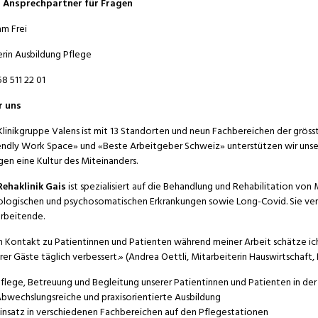
n Ansprechpartner für Fragen
am Frei
erin Ausbildung Pflege
58 511 22 01
r uns
Klinikgruppe Valens ist mit 13 Standorten und neun Fachbereichen der grösst
endly Work Space» und «Beste Arbeitgeber Schweiz» unterstützen wir unse
gen eine Kultur des Miteinanders.
Rehaklinik Gais
ist spezialisiert auf die Behandlung und Rehabilitation von 
logischen und psychosomatischen Erkrankungen sowie Long-Covid. Sie verf
rbeitende.
 Kontakt zu Patientinnen und Patienten während meiner Arbeit schätze ich s
rer Gäste täglich verbessert.» (Andrea Oettli, Mitarbeiterin Hauswirtschaft, 
flege, Betreuung und Begleitung unserer Patientinnen und Patienten in der
bwechslungsreiche und praxisorientierte Ausbildung
insatz in verschiedenen Fachbereichen auf den Pflegestationen