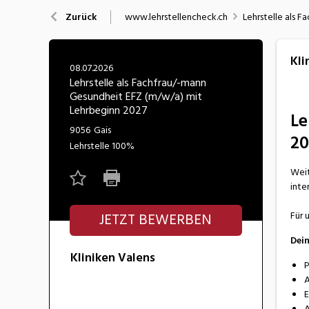
Nahrung
N
www.lehrstellencheck.ch
Lehrstelle als 
Zurück
Wirtschaft/Verwaltung
Kli
08.07.2026
Lehrstelle als Fachfrau/-mann
Gesundheit EFZ (m/w/a) mit
Lehrbeginn 2027
Le
9056
Gais
20
Lehrstelle
100%
Weit
inte
Für 
JETZT BEWERBEN
Dei
Kliniken Valens
P
A
E
A