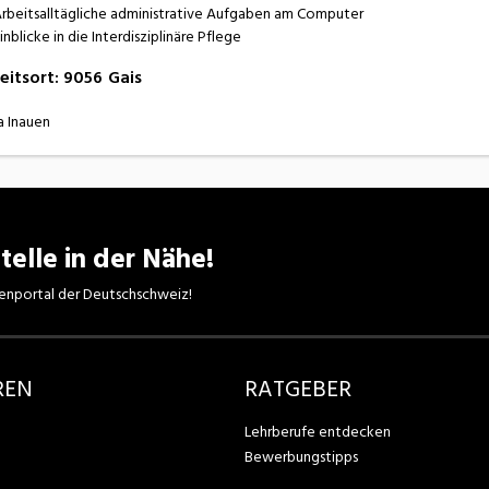
rbeitsalltägliche administrative Aufgaben am Computer
inblicke in die Interdisziplinäre Pflege
eitsort
:
9056
Gais
a Inauen
telle in der Nähe!
enportal der Deutschschweiz!
REN
RATGEBER
Lehrberufe entdecken
Bewerbungstipps