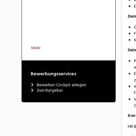
E
Dein
G
F
M
Mehr
Dein
P
w
Bewerbungsservices
E
z
Bewerber-Cockpit anlegen
W
Zum Ratgeber
F
V
Q
Kon
HR B