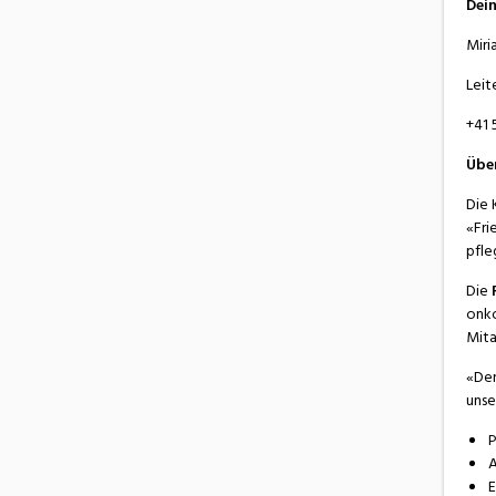
Dei
Miri
Leit
+41 
Übe
Die 
«Fri
pfle
Die
onko
Mita
«Den
unse
P
A
E