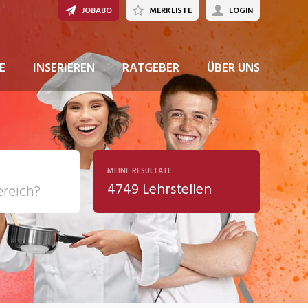
JOBABO
MERKLISTE
LOGIN
JETZT BEWERBEN
E
INSERIEREN
RATGEBER
ÜBER UNS
MEINE RESULTATE
4749 Lehrstellen
ziales