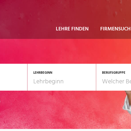
LEHRE FINDEN
FIRMENSUCH
LEHRBEGINN
BERUFSGRUPPE
astgewerbe
2028
Gesundheit/Pflege/So
nformatik/Telco
Kultur