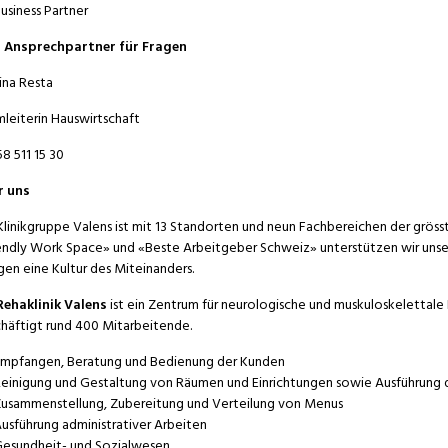
usiness Partner
n Ansprechpartner für Fragen
ina Resta
leiterin Hauswirtschaft
58 511 15 30
r uns
Klinikgruppe Valens ist mit 13 Standorten und neun Fachbereichen der grösst
endly Work Space» und «Beste Arbeitgeber Schweiz» unterstützen wir unse
gen eine Kultur des Miteinanders.
Rehaklinik Valens
ist ein Zentrum für neurologische und muskuloskelettale R
häftigt rund 400 Mitarbeitende.
mpfangen, Beratung und Bedienung der Kunden
einigung und Gestaltung von Räumen und Einrichtungen sowie Ausführung d
usammenstellung, Zubereitung und Verteilung von Menus
usführung administrativer Arbeiten
esundheit- und Sozialwesen