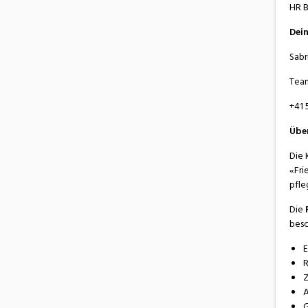
HR B
Dei
Sabr
Team
+41 
Übe
Die 
«Fri
pfle
Die
besc
E
R
Z
A
G