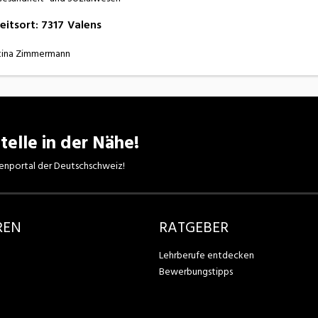
eitsort
:
7317
Valens
tina Zimmermann
telle in der Nähe!
enportal der Deutschschweiz!
REN
RATGEBER
Lehrberufe entdecken
Bewerbungstipps