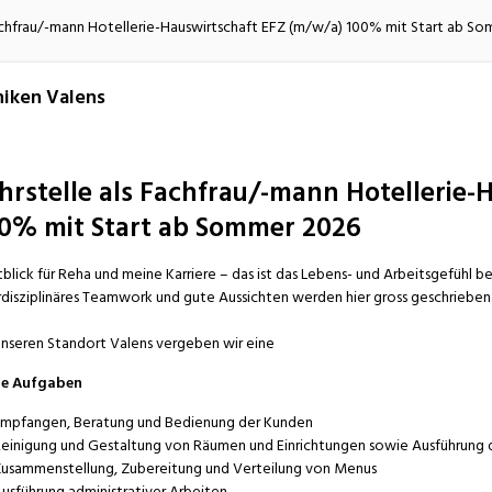
atur
Verkehr/Logistik
Fachfrau/-mann Hotellerie-Hauswirtschaft EFZ (m/w/a) 100% mit Start ab S
niken Valens
hrstelle als Fachfrau/-mann Hotellerie-
0% mit Start ab Sommer 2026
blick für Reha und meine Karriere – das ist das Lebens- und Arbeitsgefühl bei
rdisziplinäres Teamwork und gute Aussichten werden hier gross geschrieben
unseren Standort Valens vergeben wir eine
ne Aufgaben
mpfangen, Beratung und Bedienung der Kunden
einigung und Gestaltung von Räumen und Einrichtungen sowie Ausführung d
usammenstellung, Zubereitung und Verteilung von Menus
usführung administrativer Arbeiten