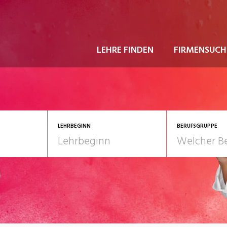
LEHRE FINDEN
FIRMENSUCH
LEHRBEGINN
BERUFSGRUPPE
astgewerbe
2028
Gesundheit/Pflege/So
nformatik/Telco
Kultur