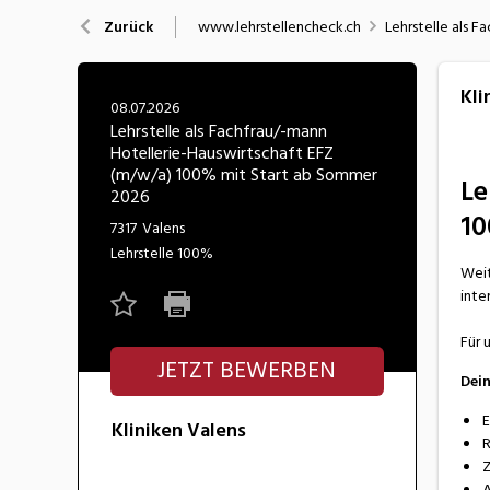
Nahrung
N
www.lehrstellencheck.ch
Lehrstelle als 
Zurück
Wirtschaft/Verwaltung
Kli
08.07.2026
Lehrstelle als Fachfrau/-mann
Hotellerie-Hauswirtschaft EFZ
(m/w/a) 100% mit Start ab Sommer
Le
2026
10
7317
Valens
Lehrstelle
100%
Weit
inte
Für 
JETZT BEWERBEN
Dei
E
Kliniken Valens
R
Z
A