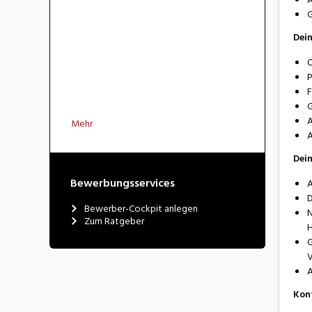
G
Dein
O
P
F
G
A
Mehr
A
Dein
Bewerbungsservices
A
D
Bewerber-Cockpit anlegen
N
Zum Ratgeber
H
G
V
A
Kon