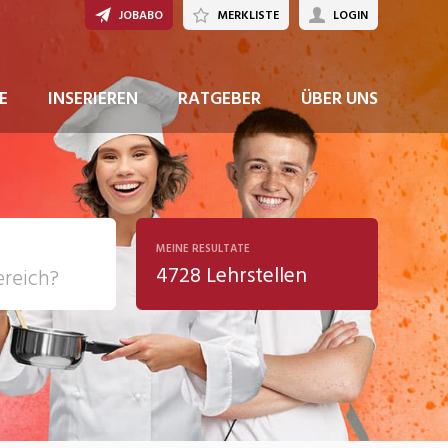
JOBABO
MERKLISTE
LOGIN
JETZT BEWERBEN
E
INSERIEREN
RATGEBER
ÜBER UNS
MEINE RESULTATE
4728 Lehrstellen
ziales