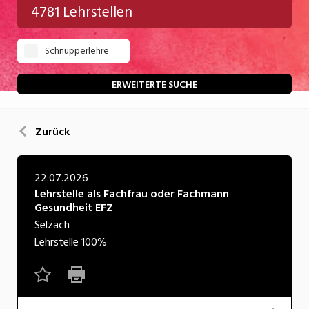
4781 Lehrstellen
Gastgewerbe
Schnupperlehre
Gesundheit/Pflege/Soziales
Handwerk/Technik
ERWEITERTE SUCHE
Informatik/Telco
Zurück
Kultur
Nahrung
22.07.2026
Lehrstelle als Fachfrau oder Fachmann
Natur
Gesundheit EFZ
Verkehr/Logistik
Selzach
Lehrstelle
100%
Wirtschaft/Verwaltung