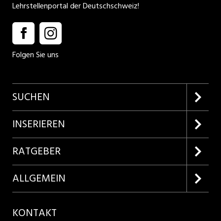
Lehrstellenportal der Deutschschweiz!
Folgen Sie uns
SUCHEN
Firmenprofile entdecken
INSERIEREN
Lehrstellen suchen
Kundenlogin
RATGEBER
Inserieren
Lehrberufe entdecken
ALLGEMEIN
Produkte
Bewerbungstipps
Über uns
KONTAKT