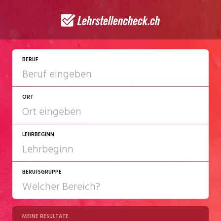
JETZT BEWERBEN
BERUF
ORT
LEHRBEGINN
BERUFSGRUPPE
2027
2028
MEINE RESULTATE
Chemie/Pharma