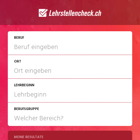
JETZT BEWERBEN
BERUF
ORT
LEHRBEGINN
BERUFSGRUPPE
2027
2028
MEINE RESULTATE
Chemie/Pharma