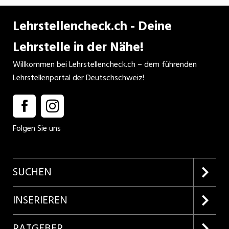
Lehrstellencheck.ch - Deine
Lehrstelle in der Nähe!
Willkommen bei Lehrstellencheck.ch – dem führenden
Lehrstellenportal der Deutschschweiz!
Folgen Sie uns
SUCHEN
Firmenprofile entdecken
INSERIEREN
Lehrstellen suchen
Kundenlogin
RATGEBER