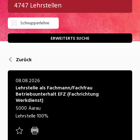
4747 Lehrstellen
Gastgewerbe
Schnupperlehre
Gesundheit/Pflege/Soziales
Handwerk/Technik
ERWEITERTE SUCHE
Informatik/Telco
Zurück
Kultur
Nahrung
08.08.2026
Lehrstelle als Fachmann/Fachfrau
Natur
Betriebsunterhalt EFZ (Fachrichtung
Werkdienst)
Verkehr/Logistik
5000
Aarau
Wirtschaft/Verwaltung
Lehrstelle
100%