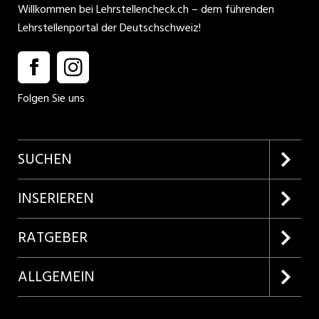
Willkommen bei Lehrstellencheck.ch – dem führenden
Lehrstellenportal der Deutschschweiz!
Folgen Sie uns
SUCHEN
Firmenprofile entdecken
INSERIEREN
Lehrstellen suchen
Kundenlogin
RATGEBER
Inserieren
Lehrberufe entdecken
ALLGEMEIN
Produkte
Bewerbungstipps
Über uns