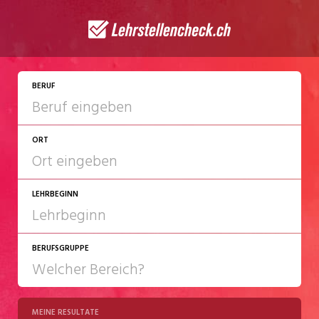
JETZT BEWERBEN
BERUF
ORT
LEHRBEGINN
BERUFSGRUPPE
2027
2028
MEINE RESULTATE
Chemie/Pharma