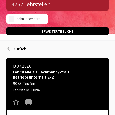
4752 Lehrstellen
Gastgewerbe
Schnupperlehre
Gesundheit/Pflege/Soziales
Handwerk/Technik
ERWEITERTE SUCHE
Informatik/Telco
Zurück
Kultur
Nahrung
13.07.2026
Lehrstelle als Fachmann/-frau
Natur
Betriebsunterhalt EFZ
Verkehr/Logistik
9053
Teufen
Lehrstelle
100%
Wirtschaft/Verwaltung