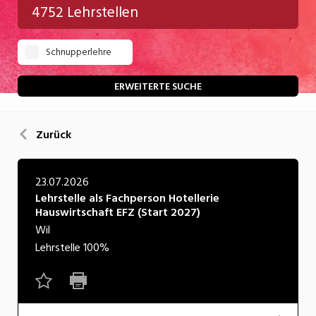
4752 Lehrstellen
Gastgewerbe
Schnupperlehre
Gesundheit/Pflege/Soziales
Handwerk/Technik
ERWEITERTE SUCHE
Informatik/Telco
Zurück
Kultur
Nahrung
23.07.2026
Lehrstelle als Fachperson Hotellerie
Natur
Hauswirtschaft EFZ (Start 2027)
Verkehr/Logistik
Wil
Lehrstelle
100%
Wirtschaft/Verwaltung