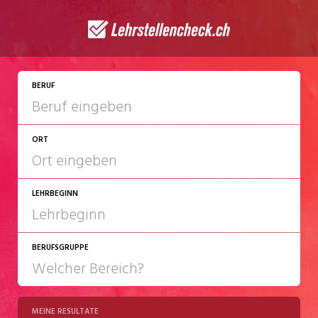
JETZT BEWERBEN
BERUF
ORT
LEHRBEGINN
BERUFSGRUPPE
2027
2028
MEINE RESULTATE
Chemie/Pharma