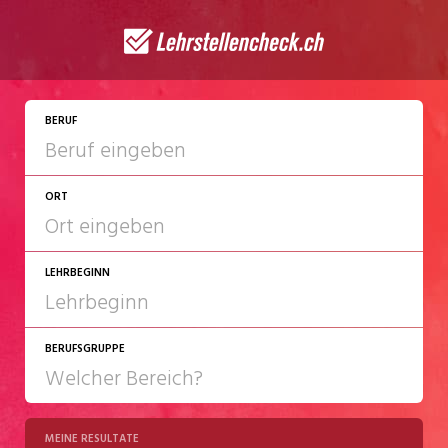
JETZT BEWERBEN
BERUF
ORT
LEHRBEGINN
BERUFSGRUPPE
2027
2028
MEINE RESULTATE
Chemie/Pharma