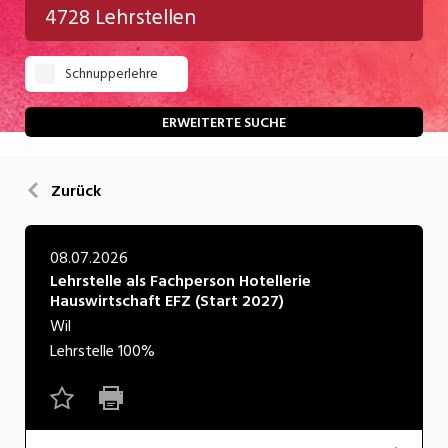
4728 Lehrstellen
Gastgewerbe
Schnupperlehre
Gesundheit/Pflege/Soziales
Handwerk/Technik
ERWEITERTE SUCHE
Informatik/Telco
Zurück
Kultur
Nahrung
08.07.2026
Lehrstelle als Fachperson Hotellerie
Natur
Hauswirtschaft EFZ (Start 2027)
Verkehr/Logistik
Wil
Lehrstelle
100%
Wirtschaft/Verwaltung