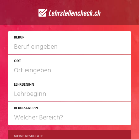
JETZT BEWERBEN
BERUF
ORT
LEHRBEGINN
BERUFSGRUPPE
2027
2028
MEINE RESULTATE
Chemie/Pharma