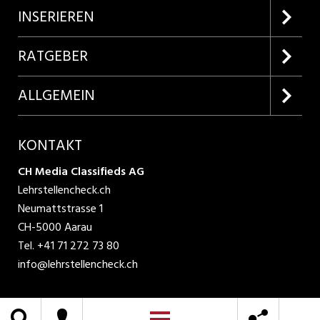
Firmenprofile entdecken
INSERIEREN
Lehrstellen suchen
Kundenlogin
RATGEBER
Inserieren
Lehrberufe entdecken
ALLGEMEIN
Produkte
Bewerbungstipps
Über uns
KONTAKT
AGB
CH Media Classifieds AG
Lehrstellencheck.ch
Datenschutzbestimmungen
Neumattstrasse 1
CH-5000 Aarau
Nutzungsbedingungen
Tel.
+41 71 272 73 80
info@lehrstellencheck.ch
Impressum