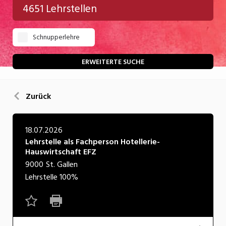
4651 Lehrstellen
Gastgewerbe
Schnupperlehre
Gesundheit/Pflege/Soziales
Handwerk/Technik
ERWEITERTE SUCHE
Informatik/Telco
Zurück
Kultur
Nahrung
18.07.2026
Lehrstelle als Fachperson Hotellerie-
Natur
Hauswirtschaft EFZ
Verkehr/Logistik
9000
St. Gallen
Lehrstelle
100%
Wirtschaft/Verwaltung