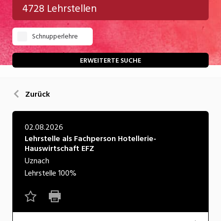
4728 Lehrstellen
Gastgewerbe
Schnupperlehre
Gesundheit/Pflege/Soziales
Handwerk/Technik
ERWEITERTE SUCHE
Informatik/Telco
Zurück
Kultur
Nahrung
02.08.2026
Lehrstelle als Fachperson Hotellerie-
Natur
Hauswirtschaft EFZ
Verkehr/Logistik
Uznach
Lehrstelle
100%
Wirtschaft/Verwaltung