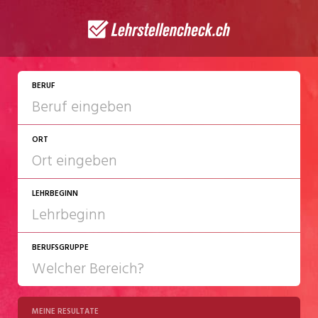
JETZT BEWERBEN
BERUF
ORT
LEHRBEGINN
BERUFSGRUPPE
2027
2028
MEINE RESULTATE
Chemie/Pharma