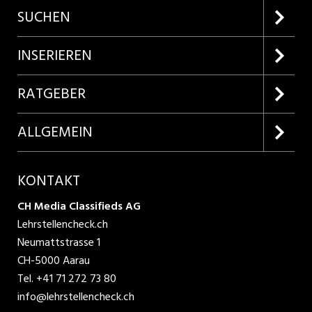
SUCHEN
Firmenprofile entdecken
INSERIEREN
Lehrstellen suchen
Kundenlogin
RATGEBER
Inserieren
Lehrberufe entdecken
ALLGEMEIN
Produkte
Bewerbungstipps
Über uns
KONTAKT
AGB
CH Media Classifieds AG
Lehrstellencheck.ch
Datenschutzbestimmungen
Neumattstrasse 1
CH-5000 Aarau
Nutzungsbedingungen
Tel.
+41 71 272 73 80
info@lehrstellencheck.ch
Impressum