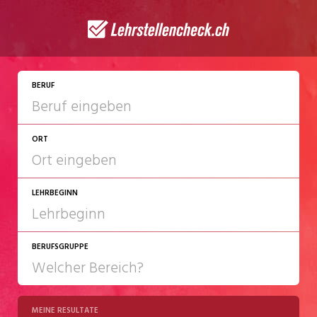
JETZT BEWERBEN
BERUF
ORT
LEHRBEGINN
BERUFSGRUPPE
2027
2028
MEINE RESULTATE
Chemie/Pharma