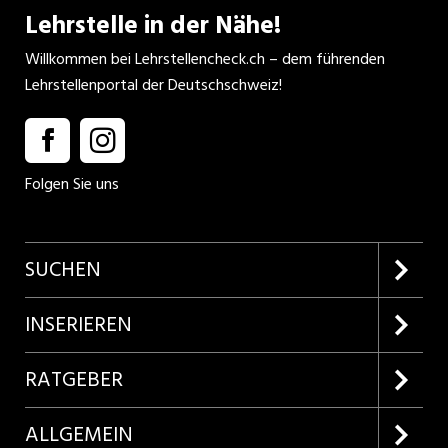
Lehrstelle in der Nähe!
Willkommen bei Lehrstellencheck.ch – dem führenden
Lehrstellenportal der Deutschschweiz!
Folgen Sie uns
SUCHEN
Firmenprofile entdecken
INSERIEREN
Lehrstellen suchen
Kundenlogin
RATGEBER
Inserieren
Lehrberufe entdecken
ALLGEMEIN