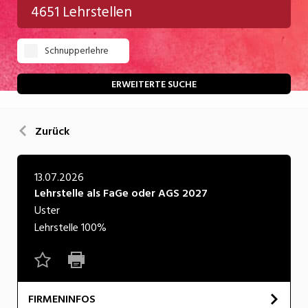
4651 Lehrstellen
Gastgewerbe
Schnupperlehre
Gesundheit/Pflege/Soziales
Handwerk/Technik
ERWEITERTE SUCHE
Informatik/Telco
Zurück
Kultur
Nahrung
13.07.2026
Lehrstelle als FaGe oder AGS 2027
Natur
Uster
Verkehr/Logistik
Lehrstelle
100%
Wirtschaft/Verwaltung
FIRMENINFOS