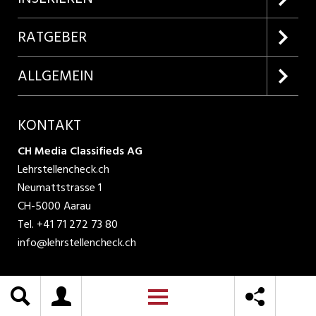
Lehrstellen suchen
Kundenlogin
RATGEBER
Inserieren
Lehrberufe entdecken
ALLGEMEIN
Produkte
Bewerbungstipps
Über uns
KONTAKT
AGB
CH Media Classifieds AG
Lehrstellencheck.ch
Datenschutzbestimmungen
Neumattstrasse 1
CH-5000 Aarau
Nutzungsbedingungen
Tel.
+41 71 272 73 80
info@lehrstellencheck.ch
Impressum