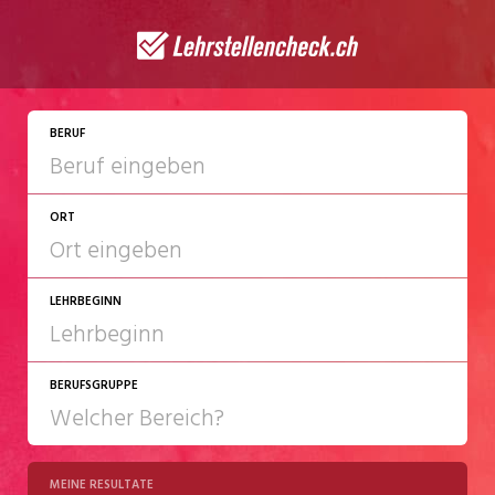
JETZT BEWERBEN
BERUF
ORT
LEHRBEGINN
BERUFSGRUPPE
2027
2028
MEINE RESULTATE
Chemie/Pharma