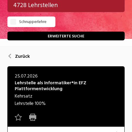
4728 Lehrstellen
Gastgewerbe
Schnupperlehre
Gesundheit/Pflege/Soziales
Handwerk/Technik
ERWEITERTE SUCHE
Informatik/Telco
Zurück
Kultur
Nahrung
25.07.2026
Lehrstelle als Informatiker*in EFZ
Natur
Plattformentwicklung
Verkehr/Logistik
Kehrsatz
Lehrstelle
100%
Wirtschaft/Verwaltung