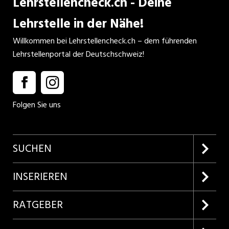
Lehrstellencheck.ch - Deine
Lehrstelle in der Nähe!
Willkommen bei Lehrstellencheck.ch – dem führenden
Lehrstellenportal der Deutschschweiz!
Folgen Sie uns
SUCHEN
Firmenprofile entdecken
INSERIEREN
Lehrstellen suchen
Kundenlogin
RATGEBER
Inserieren