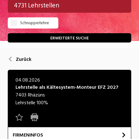
4731 Lehrstellen
Gastgewerbe
Schnupperlehre
Gesundheit/Pflege/Soziales
Handwerk/Technik
ERWEITERTE SUCHE
Informatik/Telco
Zurück
Kultur
Nahrung
04.08.2026
Lehrstelle als Kältesystem-Monteur EFZ 2027
Natur
7403
Rhäzüns
Verkehr/Logistik
Lehrstelle
100%
Wirtschaft/Verwaltung
FIRMENINFOS