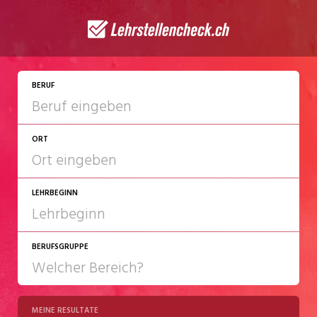
JETZT BEWERBEN
BERUF
ORT
LEHRBEGINN
BERUFSGRUPPE
2027
2028
MEINE RESULTATE
Chemie/Pharma