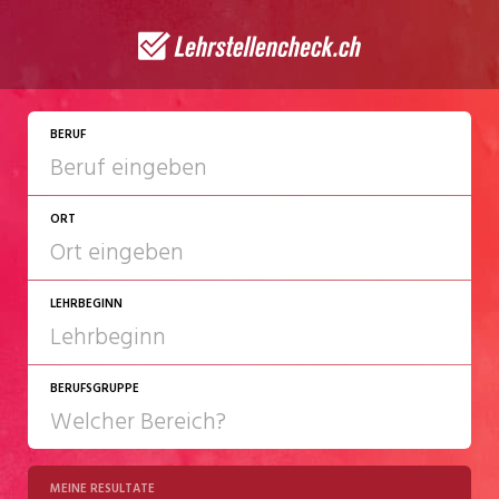
JETZT BEWERBEN
BERUF
ORT
LEHRBEGINN
BERUFSGRUPPE
2027
2028
MEINE RESULTATE
Chemie/Pharma