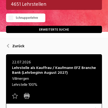
4651 Lehrstellen
Gastgewerbe
Schnupperlehre
Gesundheit/Pflege/Soziales
Handwerk/Technik
ERWEITERTE SUCHE
Informatik/Telco
Zurück
Kultur
Nahrung
22.07.2026
Lehrstelle als Kauffrau / Kaufmann EFZ Branche
Natur
Bank (Lehrbeginn August 2027)
Verkehr/Logistik
Villmergen
Lehrstelle
100%
Wirtschaft/Verwaltung