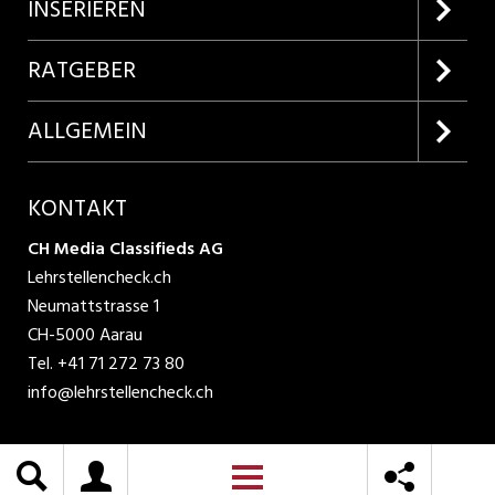
Firmenprofile entdecken
INSERIEREN
Lehrstellen suchen
Kundenlogin
RATGEBER
Inserieren
Lehrberufe entdecken
ALLGEMEIN
Produkte
Bewerbungstipps
Über uns
KONTAKT
AGB
CH Media Classifieds AG
Lehrstellencheck.ch
Datenschutzbestimmungen
Neumattstrasse 1
CH-5000 Aarau
Nutzungsbedingungen
Tel.
+41 71 272 73 80
info@lehrstellencheck.ch
Impressum