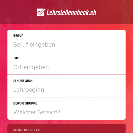
JETZT BEWERBEN
BERUF
ORT
LEHRBEGINN
BERUFSGRUPPE
2027
2028
MEINE RESULTATE
Chemie/Pharma