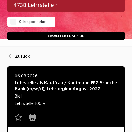
4738 Lehrstellen
Gastgewerbe
Schnupperlehre
Gesundheit/Pflege/Soziales
Handwerk/Technik
ERWEITERTE SUCHE
Informatik/Telco
Zurück
Kultur
Nahrung
06.08.2026
Lehrstelle als Kauffrau / Kaufmann EFZ Branche
Natur
Bank (m/w/d), Lehrbeginn August 2027
Verkehr/Logistik
Biel
Lehrstelle
100%
Wirtschaft/Verwaltung