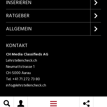
Firmenprofile entdecken
INSERIEREN
Lehrstellen suchen
Kundenlogin
RATGEBER
Inserieren
Lehrberufe entdecken
ALLGEMEIN
Produkte
Bewerbungstipps
Über uns
KONTAKT
AGB
CH Media Classifieds AG
Lehrstellencheck.ch
Datenschutzbestimmungen
Neumattstrasse 1
CH-5000 Aarau
Nutzungsbedingungen
Tel.
+41 71 272 73 80
info@lehrstellencheck.ch
Impressum