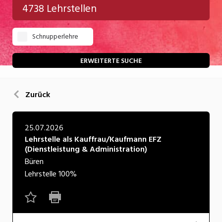
4738 Lehrstellen
Gastgewerbe
Schnupperlehre
Gesundheit/Pflege/Soziales
Handwerk/Technik
ERWEITERTE SUCHE
Informatik/Telco
Zurück
Kultur
Nahrung
25.07.2026
Lehrstelle als Kauffrau/Kaufmann EFZ
Natur
(Dienstleistung & Administration)
Verkehr/Logistik
Büren
Lehrstelle
100%
Wirtschaft/Verwaltung