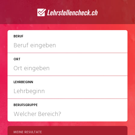
JETZT BEWERBEN
BERUF
ORT
LEHRBEGINN
BERUFSGRUPPE
2027
2028
MEINE RESULTATE
Chemie/Pharma