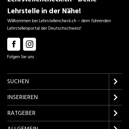
Lehrstelle in der Nähe!
Willkommen bei Lehrstellencheck.ch – dem führenden
Lehrstellenportal der Deutschschweiz!
Folgen Sie uns
SUCHEN
Firmenprofile entdecken
INSERIEREN
Lehrstellen suchen
Kundenlogin
RATGEBER
Inserieren
Lehrberufe entdecken
ALLGEMEIN