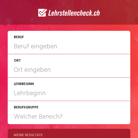
JETZT BEWERBEN
BERUF
ORT
LEHRBEGINN
BERUFSGRUPPE
2027
2028
MEINE RESULTATE
Chemie/Pharma