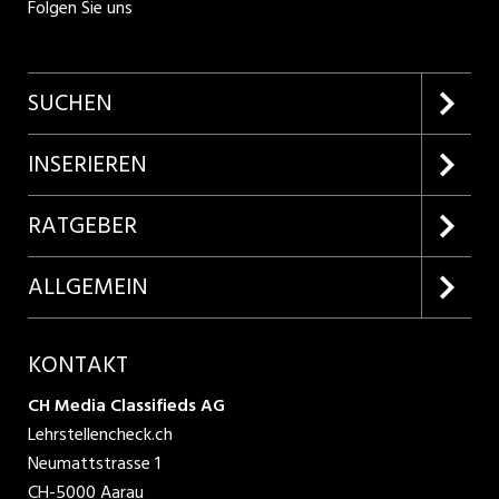
Folgen Sie uns
SUCHEN
Firmenprofile entdecken
INSERIEREN
Lehrstellen suchen
Kundenlogin
RATGEBER
Inserieren
Lehrberufe entdecken
ALLGEMEIN
Produkte
Bewerbungstipps
Über uns
KONTAKT
AGB
CH Media Classifieds AG
Lehrstellencheck.ch
Datenschutzbestimmungen
Neumattstrasse 1
CH-5000 Aarau