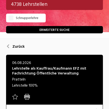
4738 Lehrstellen
Gastgewerbe
Schnupperlehre
Gesundheit/Pflege/Soziales
Handwerk/Technik
ERWEITERTE SUCHE
Informatik/Telco
Zurück
Kultur
Nahrung
06.08.2026
Lehrstelle als Kauffrau/Kaufmann EFZ mit
Natur
Fachrichtung Öffentliche Verwaltung
Verkehr/Logistik
Pratteln
Lehrstelle
100%
Wirtschaft/Verwaltung