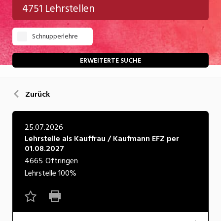
4751 Lehrstellen
Gastgewerbe
Schnupperlehre
Gesundheit/Pflege/Soziales
Handwerk/Technik
ERWEITERTE SUCHE
Informatik/Telco
Zurück
Kultur
Nahrung
25.07.2026
Lehrstelle als Kauffrau / Kaufmann EFZ per
Natur
01.08.2027
Verkehr/Logistik
4665
Oftringen
Lehrstelle
100%
Wirtschaft/Verwaltung