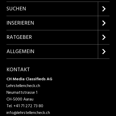
SUCHEN
Firmenprofile entdecken
INSERIEREN
Lehrstellen suchen
Kundenlogin
RATGEBER
Inserieren
Lehrberufe entdecken
ALLGEMEIN
Produkte
Bewerbungstipps
Über uns
KONTAKT
AGB
CH Media Classifieds AG
Lehrstellencheck.ch
Datenschutzbestimmungen
Neumattstrasse 1
CH-5000 Aarau
Nutzungsbedingungen
Tel.
+41 71 272 73 80
info@lehrstellencheck.ch
Impressum