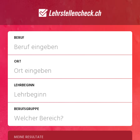
JETZT BEWERBEN
BERUF
ORT
LEHRBEGINN
BERUFSGRUPPE
2027
2028
MEINE RESULTATE
Chemie/Pharma